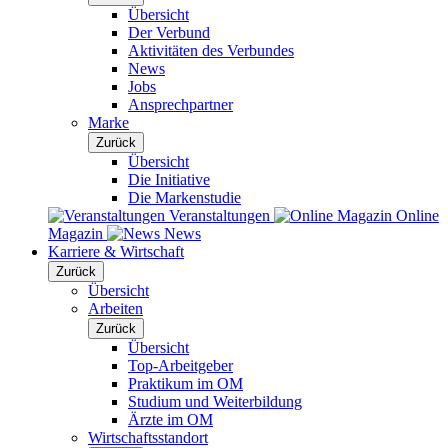
Übersicht
Der Verbund
Aktivitäten des Verbundes
News
Jobs
Ansprechpartner
Marke
Zurück
Übersicht
Die Initiative
Die Markenstudie
Veranstaltungen
Online
Magazin
News
Karriere & Wirtschaft
Zurück
Übersicht
Arbeiten
Zurück
Übersicht
Top-Arbeitgeber
Praktikum im OM
Studium und Weiterbildung
Ärzte im OM
Wirtschaftsstandort