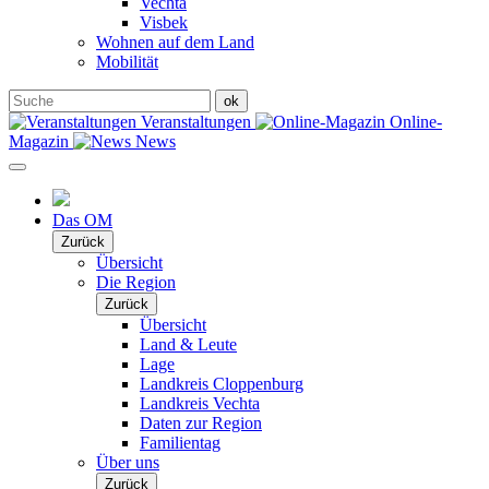
Vechta
Visbek
Wohnen auf dem Land
Mobilität
Veranstaltungen
Online-
Magazin
News
Das OM
Zurück
Übersicht
Die Region
Zurück
Übersicht
Land & Leute
Lage
Landkreis Cloppenburg
Landkreis Vechta
Daten zur Region
Familientag
Über uns
Zurück