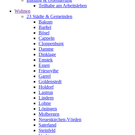
Bildung & Orientierung
Teilhabe am Arbeitsleben
Wohnen
23 Städte & Gemeinden
Bakum
Barßel
Bösel
Cappeln
Cloppenburg
Damme
Dinklage
Emstek
Essen
Friesoythe
Garrel
Goldenstedt
Holdorf
Lastrup
Lindern
Lohne
Löningen
Molbergen
Neuenkirchen-Vörden
Saterland
Steinfeld