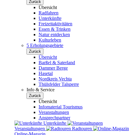
Zurück
Übersicht
Radfahren
Unterkünfte
Freizeitaktivitäten
Essen & Trinken
Natur entdecken
Kulturleben
5 Erholungsgebiete
Zurück
Übersicht
Barßel & Saterland
Dammer Berge
Hasetal
Nordkreis Vechta
Thülsfelder Talsperre
Info & Service
Zurück
Übersicht
Infomaterial Tourismus
Veranstaltungen
Ansprechpartner
Unterkünfte
Veranstaltungen
Radtouren
Online-Magazin