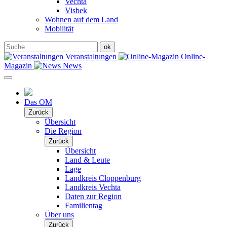
Vechta
Visbek
Wohnen auf dem Land
Mobilität
Veranstaltungen
Online-
Magazin
News
Das OM
Zurück
Übersicht
Die Region
Zurück
Übersicht
Land & Leute
Lage
Landkreis Cloppenburg
Landkreis Vechta
Daten zur Region
Familientag
Über uns
Zurück