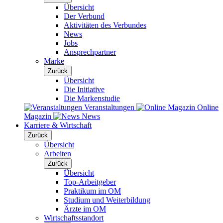
Übersicht
Der Verbund
Aktivitäten des Verbundes
News
Jobs
Ansprechpartner
Marke
Zurück
Übersicht
Die Initiative
Die Markenstudie
Veranstaltungen
Online
Magazin
News
Karriere & Wirtschaft
Zurück
Übersicht
Arbeiten
Zurück
Übersicht
Top-Arbeitgeber
Praktikum im OM
Studium und Weiterbildung
Ärzte im OM
Wirtschaftsstandort