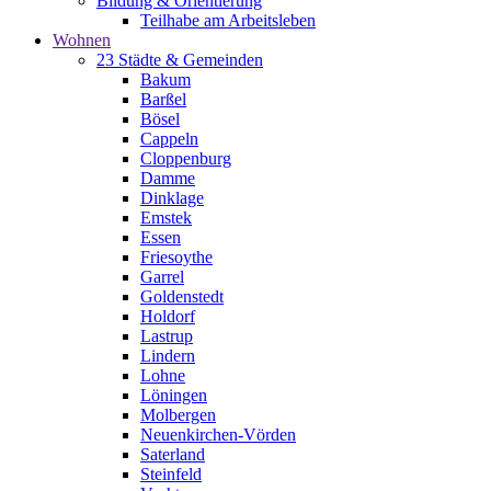
Bildung & Orientierung
Teilhabe am Arbeitsleben
Wohnen
23 Städte & Gemeinden
Bakum
Barßel
Bösel
Cappeln
Cloppenburg
Damme
Dinklage
Emstek
Essen
Friesoythe
Garrel
Goldenstedt
Holdorf
Lastrup
Lindern
Lohne
Löningen
Molbergen
Neuenkirchen-Vörden
Saterland
Steinfeld