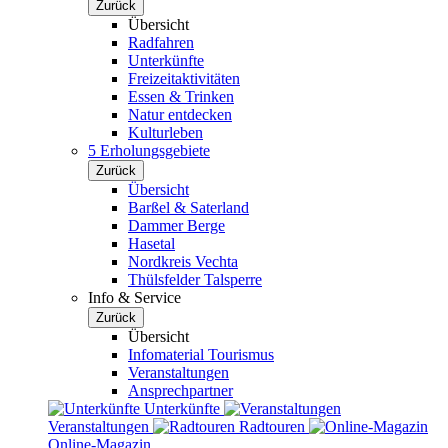
Zurück
Übersicht
Radfahren
Unterkünfte
Freizeitaktivitäten
Essen & Trinken
Natur entdecken
Kulturleben
5 Erholungsgebiete
Zurück
Übersicht
Barßel & Saterland
Dammer Berge
Hasetal
Nordkreis Vechta
Thülsfelder Talsperre
Info & Service
Zurück
Übersicht
Infomaterial Tourismus
Veranstaltungen
Ansprechpartner
Unterkünfte
Veranstaltungen
Radtouren
Online-Magazin