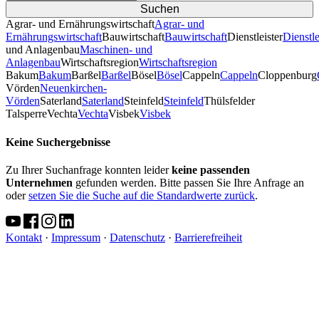
Agrar- und Ernährungswirtschaft
Agrar- und
Ernährungswirtschaft
Bauwirtschaft
Bauwirtschaft
Dienstleister
Dienstle
und Anlagenbau
Maschinen- und
Anlagenbau
Wirtschaftsregion
Wirtschaftsregion
Bakum
Bakum
Barßel
Barßel
Bösel
Bösel
Cappeln
Cappeln
Cloppenburg
Vörden
Neuenkirchen-
Vörden
Saterland
Saterland
Steinfeld
Steinfeld
Thülsfelder
TalsperreVechta
Vechta
Visbek
Visbek
Keine Suchergebnisse
Zu Ihrer Suchanfrage konnten leider
keine passenden
Unternehmen
gefunden werden. Bitte passen Sie Ihre Anfrage an
oder
setzen Sie die Suche auf die Standardwerte zurück
.
Kontakt
·
Impressum
·
Datenschutz
·
Barrierefreiheit