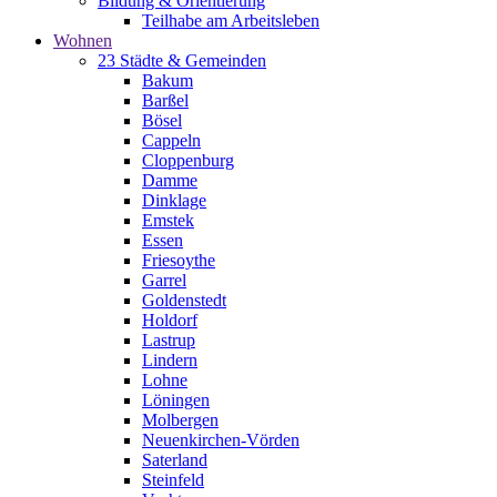
Bildung & Orientierung
Teilhabe am Arbeitsleben
Wohnen
23 Städte & Gemeinden
Bakum
Barßel
Bösel
Cappeln
Cloppenburg
Damme
Dinklage
Emstek
Essen
Friesoythe
Garrel
Goldenstedt
Holdorf
Lastrup
Lindern
Lohne
Löningen
Molbergen
Neuenkirchen-Vörden
Saterland
Steinfeld