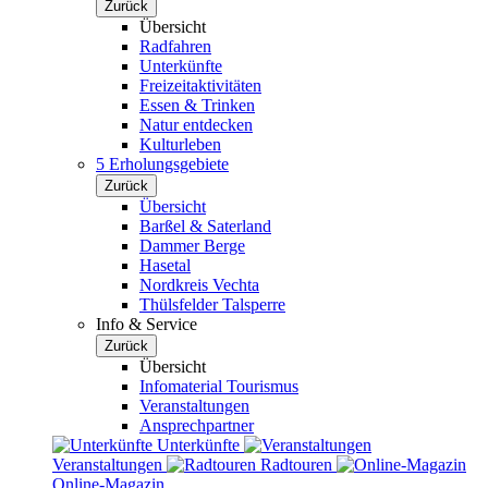
Zurück
Übersicht
Radfahren
Unterkünfte
Freizeitaktivitäten
Essen & Trinken
Natur entdecken
Kulturleben
5 Erholungsgebiete
Zurück
Übersicht
Barßel & Saterland
Dammer Berge
Hasetal
Nordkreis Vechta
Thülsfelder Talsperre
Info & Service
Zurück
Übersicht
Infomaterial Tourismus
Veranstaltungen
Ansprechpartner
Unterkünfte
Veranstaltungen
Radtouren
Online-Magazin