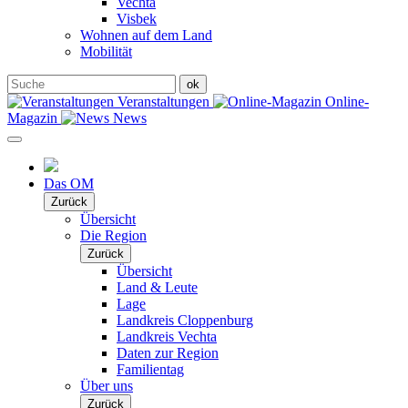
Vechta
Visbek
Wohnen auf dem Land
Mobilität
Veranstaltungen
Online-
Magazin
News
Das OM
Zurück
Übersicht
Die Region
Zurück
Übersicht
Land & Leute
Lage
Landkreis Cloppenburg
Landkreis Vechta
Daten zur Region
Familientag
Über uns
Zurück