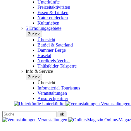
Unterkünfte
Freizeitaktivitäten
Essen & Trinken
Natur entdecken
Kulturleben
5 Erholungsgebiete
Zurück
Übersicht
Barßel & Saterland
Dammer Berge
Hasetal
Nordkreis Vechta
Thülsfelder Talsperre
Info & Service
Zurück
Übersicht
Infomaterial Tourismus
Veranstaltungen
Ansprechpartner
Unterkünfte
Veranstaltunge
Veranstaltungen
Online-Maga