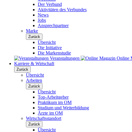
Der Verbund
Aktivitäten des Verbundes
News
Jobs
Ansprechpartner
Marke
Zurück
Übersicht
Die Initiative
Die Markenstudie
Veranstaltungen
Online 
Karriere & Wirtschaft
Zurück
Übersicht
Arbeiten
Zurück
Übersicht
Top-Arbeitgeber
Praktikum im OM
Studium und Weiterbildung
Ärzte im OM
Wirtschaftsstandort
Zurück
Übersicht