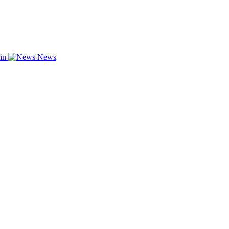
zin
News