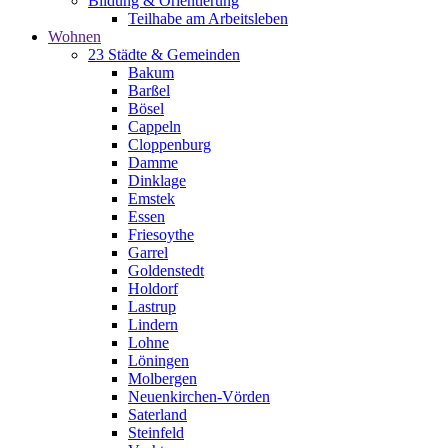
Bildung & Orientierung
Teilhabe am Arbeitsleben
Wohnen
23 Städte & Gemeinden
Bakum
Barßel
Bösel
Cappeln
Cloppenburg
Damme
Dinklage
Emstek
Essen
Friesoythe
Garrel
Goldenstedt
Holdorf
Lastrup
Lindern
Lohne
Löningen
Molbergen
Neuenkirchen-Vörden
Saterland
Steinfeld