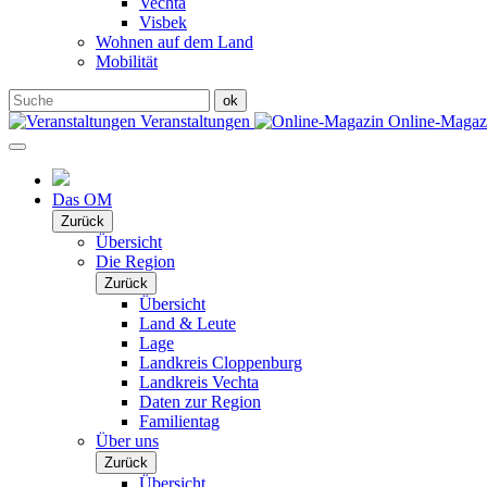
Vechta
Visbek
Wohnen auf dem Land
Mobilität
Veranstaltungen
Online-Maga
Das OM
Zurück
Übersicht
Die Region
Zurück
Übersicht
Land & Leute
Lage
Landkreis Cloppenburg
Landkreis Vechta
Daten zur Region
Familientag
Über uns
Zurück
Übersicht