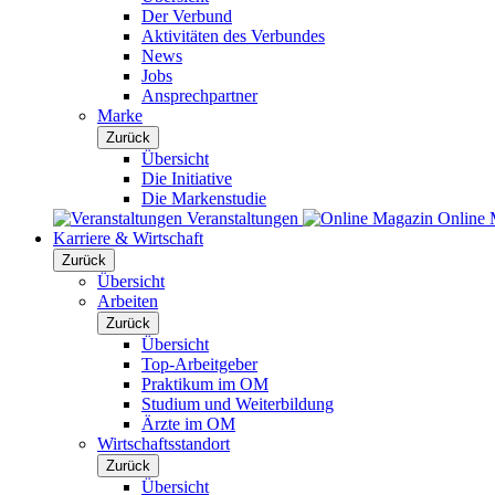
Der Verbund
Aktivitäten des Verbundes
News
Jobs
Ansprechpartner
Marke
Zurück
Übersicht
Die Initiative
Die Markenstudie
Veranstaltungen
Online 
Karriere & Wirtschaft
Zurück
Übersicht
Arbeiten
Zurück
Übersicht
Top-Arbeitgeber
Praktikum im OM
Studium und Weiterbildung
Ärzte im OM
Wirtschaftsstandort
Zurück
Übersicht