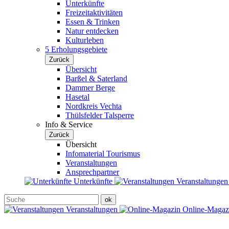
Unterkünfte
Freizeitaktivitäten
Essen & Trinken
Natur entdecken
Kulturleben
5 Erholungsgebiete
Zurück
Übersicht
Barßel & Saterland
Dammer Berge
Hasetal
Nordkreis Vechta
Thülsfelder Talsperre
Info & Service
Zurück
Übersicht
Infomaterial Tourismus
Veranstaltungen
Ansprechpartner
Unterkünfte
Veranstaltunge
Veranstaltungen
Online-Maga