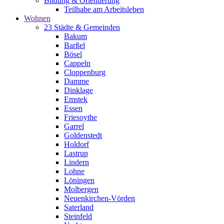
Bildung & Orientierung
Teilhabe am Arbeitsleben
Wohnen
23 Städte & Gemeinden
Bakum
Barßel
Bösel
Cappeln
Cloppenburg
Damme
Dinklage
Emstek
Essen
Friesoythe
Garrel
Goldenstedt
Holdorf
Lastrup
Lindern
Lohne
Löningen
Molbergen
Neuenkirchen-Vörden
Saterland
Steinfeld