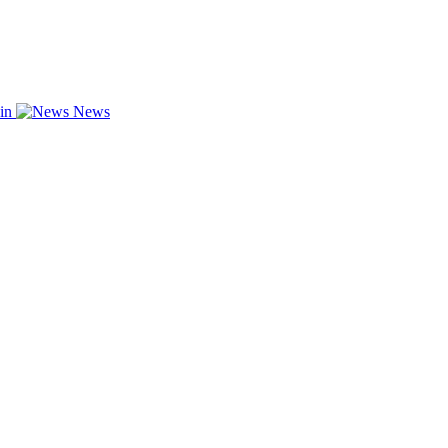
zin
News