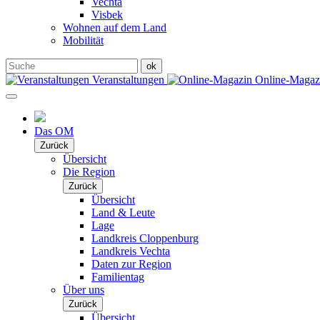
Vechta
Visbek
Wohnen auf dem Land
Mobilität
Veranstaltungen
Online-Maga
Das OM
Zurück
Übersicht
Die Region
Zurück
Übersicht
Land & Leute
Lage
Landkreis Cloppenburg
Landkreis Vechta
Daten zur Region
Familientag
Über uns
Zurück
Übersicht