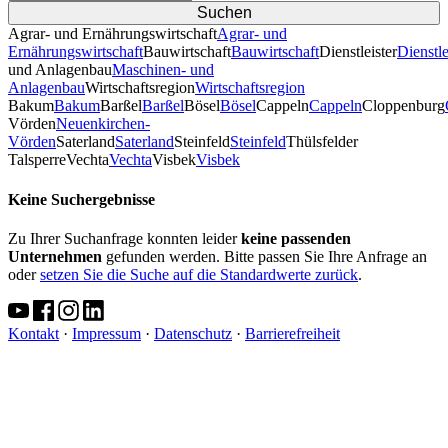
Agrar- und Ernährungswirtschaft
Agrar- und
Ernährungswirtschaft
Bauwirtschaft
Bauwirtschaft
Dienstleister
Dienstle
und Anlagenbau
Maschinen- und
Anlagenbau
Wirtschaftsregion
Wirtschaftsregion
Bakum
Bakum
Barßel
Barßel
Bösel
Bösel
Cappeln
Cappeln
Cloppenburg
Vörden
Neuenkirchen-
Vörden
Saterland
Saterland
Steinfeld
Steinfeld
Thülsfelder
TalsperreVechta
Vechta
Visbek
Visbek
Keine Suchergebnisse
Zu Ihrer Suchanfrage konnten leider
keine passenden
Unternehmen
gefunden werden. Bitte passen Sie Ihre Anfrage an
oder
setzen Sie die Suche auf die Standardwerte zurück
.
Kontakt
·
Impressum
·
Datenschutz
·
Barrierefreiheit