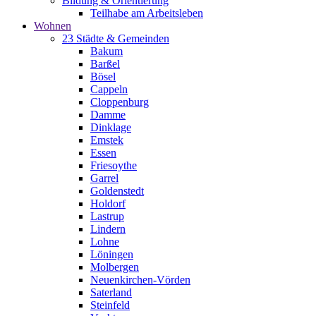
Bildung & Orientierung
Teilhabe am Arbeitsleben
Wohnen
23 Städte & Gemeinden
Bakum
Barßel
Bösel
Cappeln
Cloppenburg
Damme
Dinklage
Emstek
Essen
Friesoythe
Garrel
Goldenstedt
Holdorf
Lastrup
Lindern
Lohne
Löningen
Molbergen
Neuenkirchen-Vörden
Saterland
Steinfeld