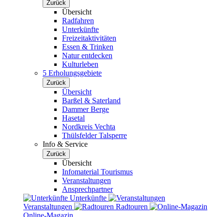
Zurück
Übersicht
Radfahren
Unterkünfte
Freizeitaktivitäten
Essen & Trinken
Natur entdecken
Kulturleben
5 Erholungsgebiete
Zurück
Übersicht
Barßel & Saterland
Dammer Berge
Hasetal
Nordkreis Vechta
Thülsfelder Talsperre
Info & Service
Zurück
Übersicht
Infomaterial Tourismus
Veranstaltungen
Ansprechpartner
Unterkünfte
Veranstaltungen
Radtouren
Online-Magazin