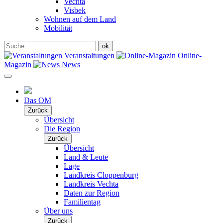
Vechta
Visbek
Wohnen auf dem Land
Mobilität
Veranstaltungen
Online-
Magazin
News
Das OM
Zurück
Übersicht
Die Region
Zurück
Übersicht
Land & Leute
Lage
Landkreis Cloppenburg
Landkreis Vechta
Daten zur Region
Familientag
Über uns
Zurück