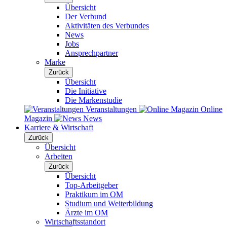
Übersicht
Der Verbund
Aktivitäten des Verbundes
News
Jobs
Ansprechpartner
Marke
Zurück
Übersicht
Die Initiative
Die Markenstudie
Veranstaltungen
Online
Magazin
News
Karriere & Wirtschaft
Zurück
Übersicht
Arbeiten
Zurück
Übersicht
Top-Arbeitgeber
Praktikum im OM
Studium und Weiterbildung
Ärzte im OM
Wirtschaftsstandort