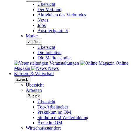
Übersicht
Der Verbund
Aktivitäten des Verbundes
News
Jobs
Ansprechpartner
Marke
Zurück
Übersicht
Die Initiative
Die Markenstudie
Veranstaltungen
Online
Magazin
News
Karriere & Wirtschaft
Zurück
Übersicht
Arbeiten
Zurück
Übersicht
Top-Arbeitgeber
Praktikum im OM
Studium und Weiterbildung
Ärzte im OM
Wirtschaftsstandort