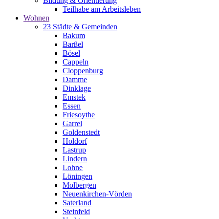
Bildung & Orientierung
Teilhabe am Arbeitsleben
Wohnen
23 Städte & Gemeinden
Bakum
Barßel
Bösel
Cappeln
Cloppenburg
Damme
Dinklage
Emstek
Essen
Friesoythe
Garrel
Goldenstedt
Holdorf
Lastrup
Lindern
Lohne
Löningen
Molbergen
Neuenkirchen-Vörden
Saterland
Steinfeld