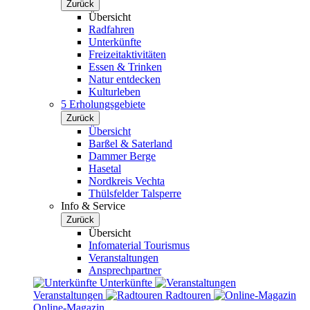
Zurück
Übersicht
Radfahren
Unterkünfte
Freizeitaktivitäten
Essen & Trinken
Natur entdecken
Kulturleben
5 Erholungsgebiete
Zurück
Übersicht
Barßel & Saterland
Dammer Berge
Hasetal
Nordkreis Vechta
Thülsfelder Talsperre
Info & Service
Zurück
Übersicht
Infomaterial Tourismus
Veranstaltungen
Ansprechpartner
Unterkünfte
Veranstaltungen
Radtouren
Online-Magazin