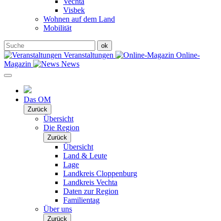
Vechta
Visbek
Wohnen auf dem Land
Mobilität
Veranstaltungen
Online-
Magazin
News
Das OM
Zurück
Übersicht
Die Region
Zurück
Übersicht
Land & Leute
Lage
Landkreis Cloppenburg
Landkreis Vechta
Daten zur Region
Familientag
Über uns
Zurück