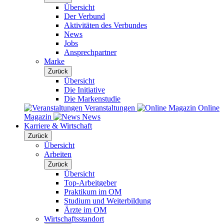
Übersicht
Der Verbund
Aktivitäten des Verbundes
News
Jobs
Ansprechpartner
Marke
Zurück
Übersicht
Die Initiative
Die Markenstudie
Veranstaltungen
Online
Magazin
News
Karriere & Wirtschaft
Zurück
Übersicht
Arbeiten
Zurück
Übersicht
Top-Arbeitgeber
Praktikum im OM
Studium und Weiterbildung
Ärzte im OM
Wirtschaftsstandort