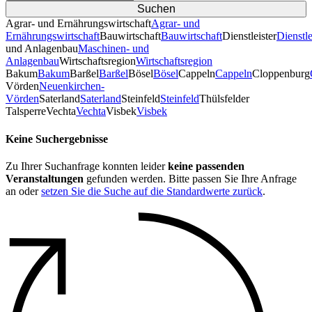
Agrar- und Ernährungswirtschaft
Agrar- und
Ernährungswirtschaft
Bauwirtschaft
Bauwirtschaft
Dienstleister
Dienstle
und Anlagenbau
Maschinen- und
Anlagenbau
Wirtschaftsregion
Wirtschaftsregion
Bakum
Bakum
Barßel
Barßel
Bösel
Bösel
Cappeln
Cappeln
Cloppenburg
Vörden
Neuenkirchen-
Vörden
Saterland
Saterland
Steinfeld
Steinfeld
Thülsfelder
TalsperreVechta
Vechta
Visbek
Visbek
Keine Suchergebnisse
Zu Ihrer Suchanfrage konnten leider
keine passenden
Veranstaltungen
gefunden werden. Bitte passen Sie Ihre Anfrage
an oder
setzen Sie die Suche auf die Standardwerte zurück
.