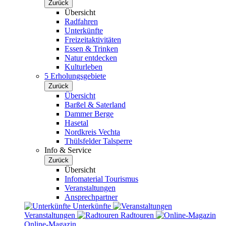
Zurück
Übersicht
Radfahren
Unterkünfte
Freizeitaktivitäten
Essen & Trinken
Natur entdecken
Kulturleben
5 Erholungsgebiete
Zurück
Übersicht
Barßel & Saterland
Dammer Berge
Hasetal
Nordkreis Vechta
Thülsfelder Talsperre
Info & Service
Zurück
Übersicht
Infomaterial Tourismus
Veranstaltungen
Ansprechpartner
Unterkünfte
Veranstaltungen
Radtouren
Online-Magazin