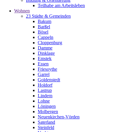
Bildung & Orientierung
Teilhabe am Arbeitsleben
Wohnen
23 Städte & Gemeinden
Bakum
Barßel
Bösel
Cappeln
Cloppenburg
Damme
Dinklage
Emstek
Essen
Friesoythe
Garrel
Goldenstedt
Holdorf
Lastrup
Lindern
Lohne
Löningen
Molbergen
Neuenkirchen-Vörden
Saterland
Steinfeld