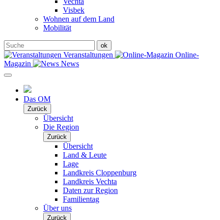
Vechta
Visbek
Wohnen auf dem Land
Mobilität
Veranstaltungen
Online-
Magazin
News
Das OM
Zurück
Übersicht
Die Region
Zurück
Übersicht
Land & Leute
Lage
Landkreis Cloppenburg
Landkreis Vechta
Daten zur Region
Familientag
Über uns
Zurück