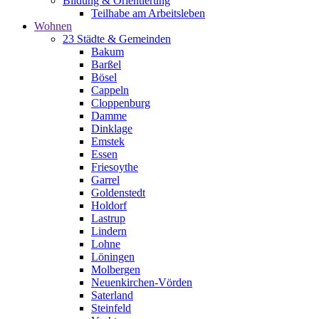
Bildung & Orientierung
Teilhabe am Arbeitsleben
Wohnen
23 Städte & Gemeinden
Bakum
Barßel
Bösel
Cappeln
Cloppenburg
Damme
Dinklage
Emstek
Essen
Friesoythe
Garrel
Goldenstedt
Holdorf
Lastrup
Lindern
Lohne
Löningen
Molbergen
Neuenkirchen-Vörden
Saterland
Steinfeld