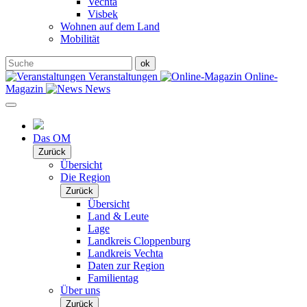
Vechta
Visbek
Wohnen auf dem Land
Mobilität
Veranstaltungen
Online-
Magazin
News
Das OM
Zurück
Übersicht
Die Region
Zurück
Übersicht
Land & Leute
Lage
Landkreis Cloppenburg
Landkreis Vechta
Daten zur Region
Familientag
Über uns
Zurück