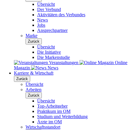
Übersicht
Der Verbund
Aktivitäten des Verbundes
News
Jobs
Ansprechpartner
Marke
Zurück
Übersicht
Die Initiative
Die Markenstudie
Veranstaltungen
Online
Magazin
News
Karriere & Wirtschaft
Zurück
Übersicht
Arbeiten
Zurück
Übersicht
Top-Arbeitgeber
Praktikum im OM
Studium und Weiterbildung
Ärzte im OM
Wirtschaftsstandort