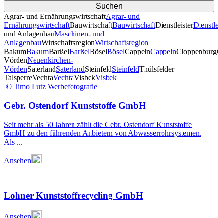
Agrar- und Ernährungswirtschaft
Agrar- und
Ernährungswirtschaft
Bauwirtschaft
Bauwirtschaft
Dienstleister
Dienstle
und Anlagenbau
Maschinen- und
Anlagenbau
Wirtschaftsregion
Wirtschaftsregion
Bakum
Bakum
Barßel
Barßel
Bösel
Bösel
Cappeln
Cappeln
Cloppenburg
Vörden
Neuenkirchen-
Vörden
Saterland
Saterland
Steinfeld
Steinfeld
Thülsfelder
TalsperreVechta
Vechta
Visbek
Visbek
© Timo Lutz Werbefotografie
Gebr. Ostendorf Kunststoffe GmbH
Seit mehr als 50 Jahren zählt die Gebr. Ostendorf Kunststoffe
GmbH zu den führenden Anbietern von Abwasserrohrsystemen.
Als ...
Ansehen
Lohner Kunststoffrecycling GmbH
Ansehen