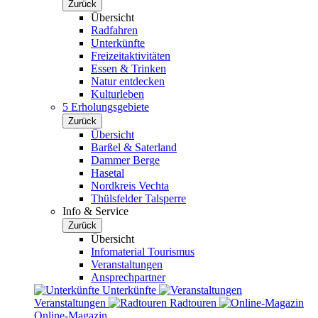
Zurück
Übersicht
Radfahren
Unterkünfte
Freizeitaktivitäten
Essen & Trinken
Natur entdecken
Kulturleben
5 Erholungsgebiete
Zurück
Übersicht
Barßel & Saterland
Dammer Berge
Hasetal
Nordkreis Vechta
Thülsfelder Talsperre
Info & Service
Zurück
Übersicht
Infomaterial Tourismus
Veranstaltungen
Ansprechpartner
Unterkünfte
Veranstaltungen
Radtouren
Online-Magazin