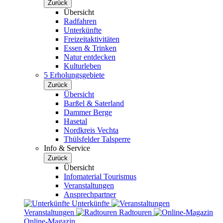
Zurück
Übersicht
Radfahren
Unterkünfte
Freizeitaktivitäten
Essen & Trinken
Natur entdecken
Kulturleben
5 Erholungsgebiete
Zurück
Übersicht
Barßel & Saterland
Dammer Berge
Hasetal
Nordkreis Vechta
Thülsfelder Talsperre
Info & Service
Zurück
Übersicht
Infomaterial Tourismus
Veranstaltungen
Ansprechpartner
Unterkünfte
Veranstaltungen
Radtouren
Online-Magazin