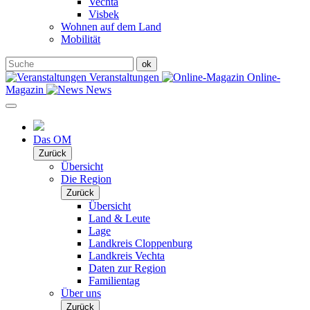
Vechta
Visbek
Wohnen auf dem Land
Mobilität
Veranstaltungen
Online-
Magazin
News
Das OM
Zurück
Übersicht
Die Region
Zurück
Übersicht
Land & Leute
Lage
Landkreis Cloppenburg
Landkreis Vechta
Daten zur Region
Familientag
Über uns
Zurück