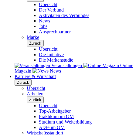
Übersicht
Der Verbund
Aktivitäten des Verbundes
News
Jobs
Ansprechpartner
Marke
Zurück
Übersicht
Die Initiative
Die Markenstudie
Veranstaltungen
Online
Magazin
News
Karriere & Wirtschaft
Zurück
Übersicht
Arbeiten
Zurück
Übersicht
Top-Arbeitgeber
Praktikum im OM
Studium und Weiterbildung
Ärzte im OM
Wirtschaftsstandort