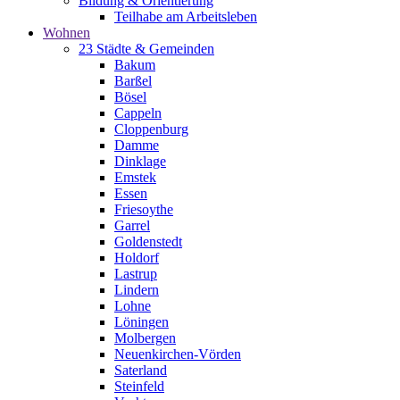
Bildung & Orientierung
Teilhabe am Arbeitsleben
Wohnen
23 Städte & Gemeinden
Bakum
Barßel
Bösel
Cappeln
Cloppenburg
Damme
Dinklage
Emstek
Essen
Friesoythe
Garrel
Goldenstedt
Holdorf
Lastrup
Lindern
Lohne
Löningen
Molbergen
Neuenkirchen-Vörden
Saterland
Steinfeld