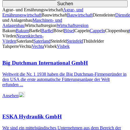
Agrar- und Ernährungswirtschaft
Agrar- und
Ernährungswirtschaft
Bauwirtschaft
Bauwirtschaft
Dienstleister
Dienstle
und Anlagenbau
Maschinen- und
Anlagenbau
Wirtschaftsregion
Wirtschaftsregion
Bakum
Bakum
Barßel
Barßel
Bösel
Bösel
Cappeln
Cappeln
Cloppenburg
Vörden
Neuenkirchen-
Vörden
Saterland
Saterland
Steinfeld
Steinfeld
Thülsfelder
TalsperreVechta
Vechta
Visbek
Visbek
Big Dutchman International GmbH
Weltweit die Nr. 1 1938 haben die Big Dutchman-Firmengründer in
den USA die erste automatische Fütterungsanlage der Welt
erfunden ...
Ansehen
ESKA Hydraulik GmbH
Wir sind ein mittelständisches Unternehmen aus dem Bereich der