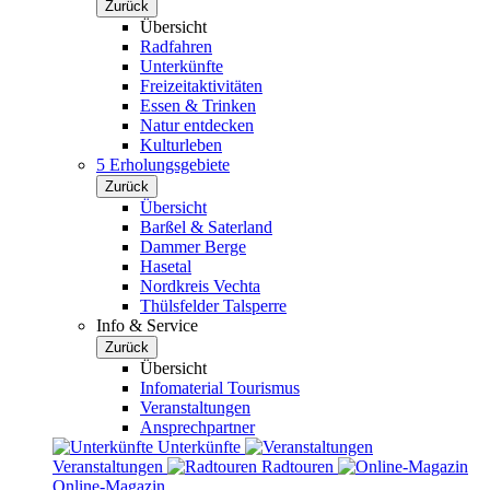
Zurück
Übersicht
Radfahren
Unterkünfte
Freizeitaktivitäten
Essen & Trinken
Natur entdecken
Kulturleben
5 Erholungsgebiete
Zurück
Übersicht
Barßel & Saterland
Dammer Berge
Hasetal
Nordkreis Vechta
Thülsfelder Talsperre
Info & Service
Zurück
Übersicht
Infomaterial Tourismus
Veranstaltungen
Ansprechpartner
Unterkünfte
Veranstaltungen
Radtouren
Online-Magazin