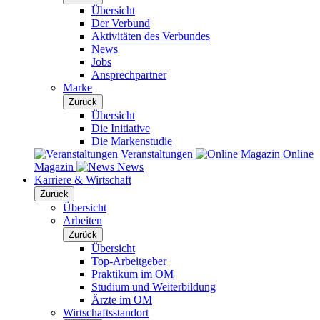
Übersicht
Der Verbund
Aktivitäten des Verbundes
News
Jobs
Ansprechpartner
Marke
Zurück
Übersicht
Die Initiative
Die Markenstudie
Veranstaltungen
Online
Magazin
News
Karriere & Wirtschaft
Zurück
Übersicht
Arbeiten
Zurück
Übersicht
Top-Arbeitgeber
Praktikum im OM
Studium und Weiterbildung
Ärzte im OM
Wirtschaftsstandort