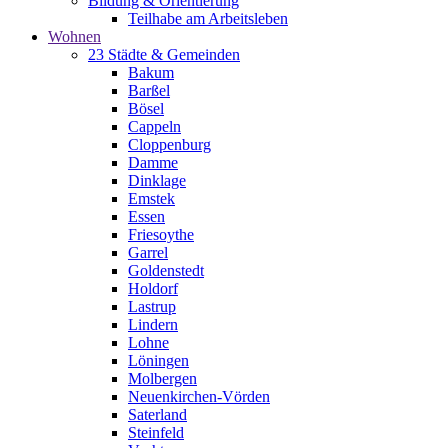
Bildung & Orientierung
Teilhabe am Arbeitsleben
Wohnen
23 Städte & Gemeinden
Bakum
Barßel
Bösel
Cappeln
Cloppenburg
Damme
Dinklage
Emstek
Essen
Friesoythe
Garrel
Goldenstedt
Holdorf
Lastrup
Lindern
Lohne
Löningen
Molbergen
Neuenkirchen-Vörden
Saterland
Steinfeld