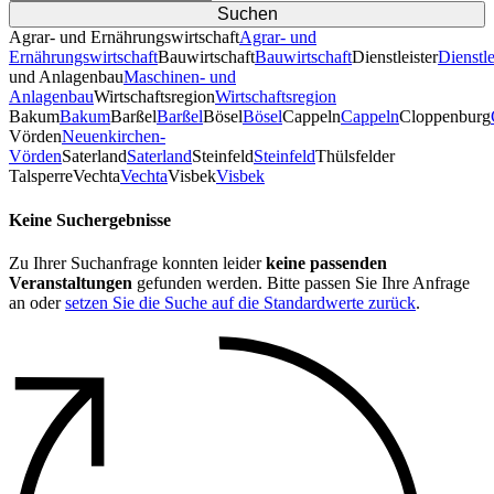
Agrar- und Ernährungswirtschaft
Agrar- und
Ernährungswirtschaft
Bauwirtschaft
Bauwirtschaft
Dienstleister
Dienstle
und Anlagenbau
Maschinen- und
Anlagenbau
Wirtschaftsregion
Wirtschaftsregion
Bakum
Bakum
Barßel
Barßel
Bösel
Bösel
Cappeln
Cappeln
Cloppenburg
Vörden
Neuenkirchen-
Vörden
Saterland
Saterland
Steinfeld
Steinfeld
Thülsfelder
TalsperreVechta
Vechta
Visbek
Visbek
Keine Suchergebnisse
Zu Ihrer Suchanfrage konnten leider
keine passenden
Veranstaltungen
gefunden werden. Bitte passen Sie Ihre Anfrage
an oder
setzen Sie die Suche auf die Standardwerte zurück
.