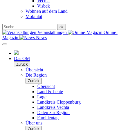
Vechta
Visbek
Wohnen auf dem Land
Mobilität
Veranstaltungen
Online-
Magazin
News
Das OM
Zurück
Übersicht
Die Region
Zurück
Übersicht
Land & Leute
Lage
Landkreis Cloppenburg
Landkreis Vechta
Daten zur Region
Familientag
Über uns
Zurück