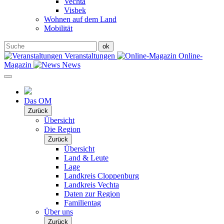
Vechta
Visbek
Wohnen auf dem Land
Mobilität
Veranstaltungen
Online-
Magazin
News
Das OM
Zurück
Übersicht
Die Region
Zurück
Übersicht
Land & Leute
Lage
Landkreis Cloppenburg
Landkreis Vechta
Daten zur Region
Familientag
Über uns
Zurück