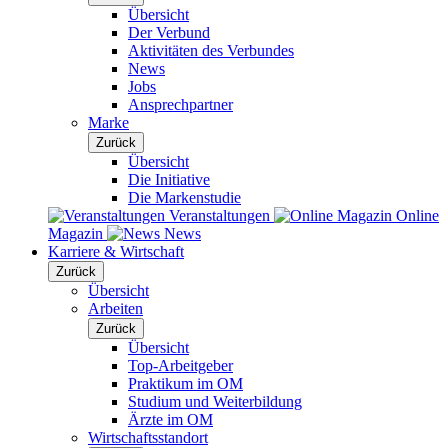
Übersicht
Der Verbund
Aktivitäten des Verbundes
News
Jobs
Ansprechpartner
Marke
Zurück
Übersicht
Die Initiative
Die Markenstudie
Veranstaltungen
Online
Magazin
News
Karriere & Wirtschaft
Zurück
Übersicht
Arbeiten
Zurück
Übersicht
Top-Arbeitgeber
Praktikum im OM
Studium und Weiterbildung
Ärzte im OM
Wirtschaftsstandort