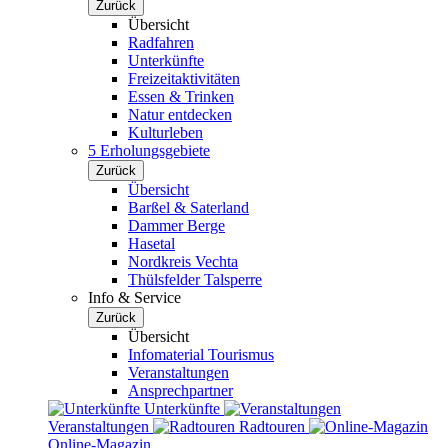
Zurück
Übersicht
Radfahren
Unterkünfte
Freizeitaktivitäten
Essen & Trinken
Natur entdecken
Kulturleben
5 Erholungsgebiete
Zurück
Übersicht
Barßel & Saterland
Dammer Berge
Hasetal
Nordkreis Vechta
Thülsfelder Talsperre
Info & Service
Zurück
Übersicht
Infomaterial Tourismus
Veranstaltungen
Ansprechpartner
Unterkünfte
Veranstaltungen
Radtouren
Online-Magazin