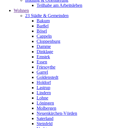
Bildung & Orientierung
Teilhabe am Arbeitsleben
Wohnen
23 Städte & Gemeinden
Bakum
Barßel
Bösel
Cappeln
Cloppenburg
Damme
Dinklage
Emstek
Essen
Friesoythe
Garrel
Goldenstedt
Holdorf
Lastrup
Lindern
Lohne
Löningen
Molbergen
Neuenkirchen-Vörden
Saterland
Steinfeld