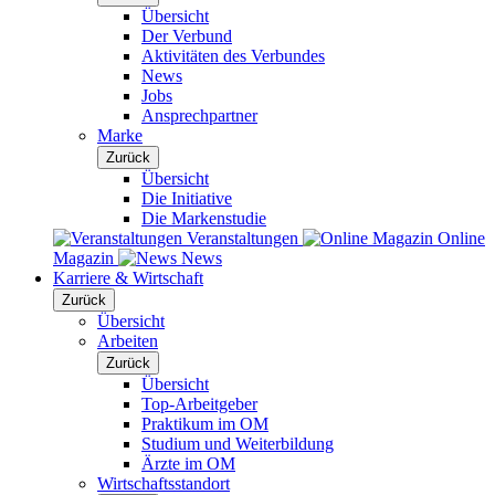
Übersicht
Der Verbund
Aktivitäten des Verbundes
News
Jobs
Ansprechpartner
Marke
Zurück
Übersicht
Die Initiative
Die Markenstudie
Veranstaltungen
Online
Magazin
News
Karriere & Wirtschaft
Zurück
Übersicht
Arbeiten
Zurück
Übersicht
Top-Arbeitgeber
Praktikum im OM
Studium und Weiterbildung
Ärzte im OM
Wirtschaftsstandort