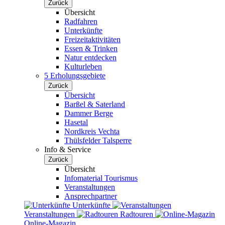
Zurück
Übersicht
Radfahren
Unterkünfte
Freizeitaktivitäten
Essen & Trinken
Natur entdecken
Kulturleben
5 Erholungsgebiete
Zurück
Übersicht
Barßel & Saterland
Dammer Berge
Hasetal
Nordkreis Vechta
Thülsfelder Talsperre
Info & Service
Zurück
Übersicht
Infomaterial Tourismus
Veranstaltungen
Ansprechpartner
Unterkünfte
Veranstaltungen
Radtouren
Online-Magazin