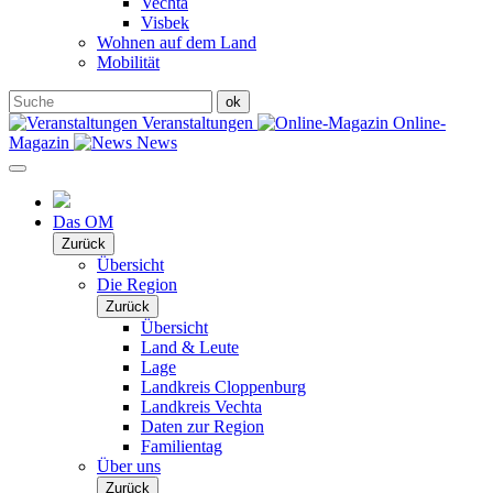
Vechta
Visbek
Wohnen auf dem Land
Mobilität
Veranstaltungen
Online-
Magazin
News
Das OM
Zurück
Übersicht
Die Region
Zurück
Übersicht
Land & Leute
Lage
Landkreis Cloppenburg
Landkreis Vechta
Daten zur Region
Familientag
Über uns
Zurück