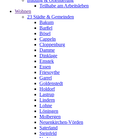
Bildung & Orientierung
Teilhabe am Arbeitsleben
Wohnen
23 Städte & Gemeinden
Bakum
Barßel
Bösel
Cappeln
Cloppenburg
Damme
Dinklage
Emstek
Essen
Friesoythe
Garrel
Goldenstedt
Holdorf
Lastrup
Lindern
Lohne
Löningen
Molbergen
Neuenkirchen-Vörden
Saterland
Steinfeld