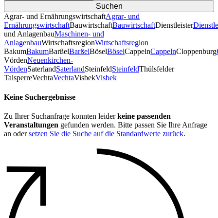
Agrar- und Ernährungswirtschaft
Agrar- und
Ernährungswirtschaft
Bauwirtschaft
Bauwirtschaft
Dienstleister
Dienstle
und Anlagenbau
Maschinen- und
Anlagenbau
Wirtschaftsregion
Wirtschaftsregion
Bakum
Bakum
Barßel
Barßel
Bösel
Bösel
Cappeln
Cappeln
Cloppenburg
Vörden
Neuenkirchen-
Vörden
Saterland
Saterland
Steinfeld
Steinfeld
Thülsfelder
TalsperreVechta
Vechta
Visbek
Visbek
Keine Suchergebnisse
Zu Ihrer Suchanfrage konnten leider
keine passenden
Veranstaltungen
gefunden werden. Bitte passen Sie Ihre Anfrage
an oder
setzen Sie die Suche auf die Standardwerte zurück
.