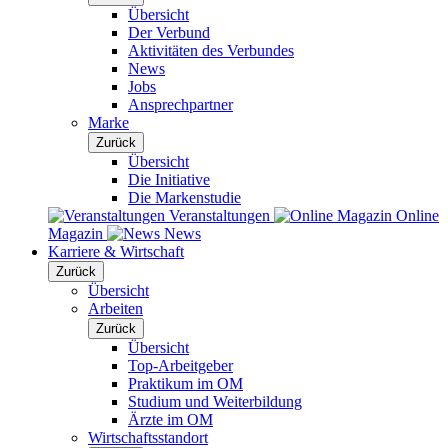
Übersicht
Der Verbund
Aktivitäten des Verbundes
News
Jobs
Ansprechpartner
Marke
Zurück
Übersicht
Die Initiative
Die Markenstudie
Veranstaltungen
Online
Magazin
News
Karriere & Wirtschaft
Zurück
Übersicht
Arbeiten
Zurück
Übersicht
Top-Arbeitgeber
Praktikum im OM
Studium und Weiterbildung
Ärzte im OM
Wirtschaftsstandort