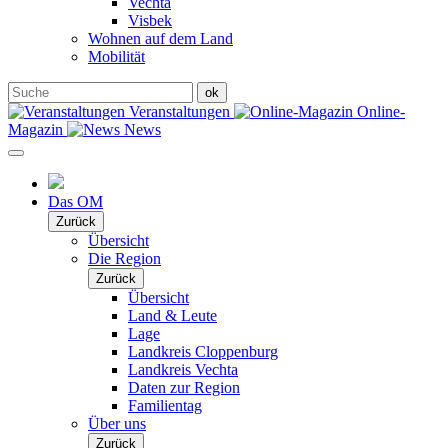
Vechta
Visbek
Wohnen auf dem Land
Mobilität
Veranstaltungen
Online-
Magazin
News
Das OM
Zurück
Übersicht
Die Region
Zurück
Übersicht
Land & Leute
Lage
Landkreis Cloppenburg
Landkreis Vechta
Daten zur Region
Familientag
Über uns
Zurück