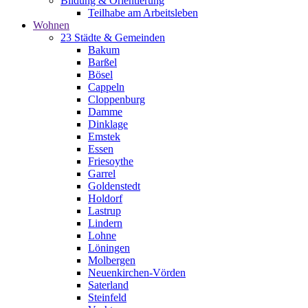
Bildung & Orientierung
Teilhabe am Arbeitsleben
Wohnen
23 Städte & Gemeinden
Bakum
Barßel
Bösel
Cappeln
Cloppenburg
Damme
Dinklage
Emstek
Essen
Friesoythe
Garrel
Goldenstedt
Holdorf
Lastrup
Lindern
Lohne
Löningen
Molbergen
Neuenkirchen-Vörden
Saterland
Steinfeld