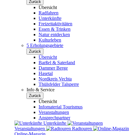
Zurück
Übersicht
Radfahren
Unterkünfte
Freizeitaktivitäten
Essen & Trinken
Natur entdecken
Kulturleben
5 Erholungsgebiete
Zurück
Übersicht
Barßel & Saterland
Dammer Berge
Hasetal
Nordkreis Vechta
Thülsfelder Talsperre
Info & Service
Zurück
Übersicht
Infomaterial Tourismus
Veranstaltungen
Ansprechpartner
Unterkünfte
Veranstaltungen
Radtouren
Online-Magazin