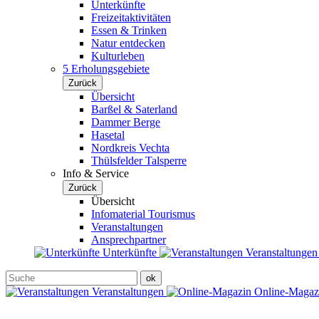
Unterkünfte
Freizeitaktivitäten
Essen & Trinken
Natur entdecken
Kulturleben
5 Erholungsgebiete
Zurück
Übersicht
Barßel & Saterland
Dammer Berge
Hasetal
Nordkreis Vechta
Thülsfelder Talsperre
Info & Service
Zurück
Übersicht
Infomaterial Tourismus
Veranstaltungen
Ansprechpartner
Unterkünfte
Veranstaltunge
Veranstaltungen
Online-Maga