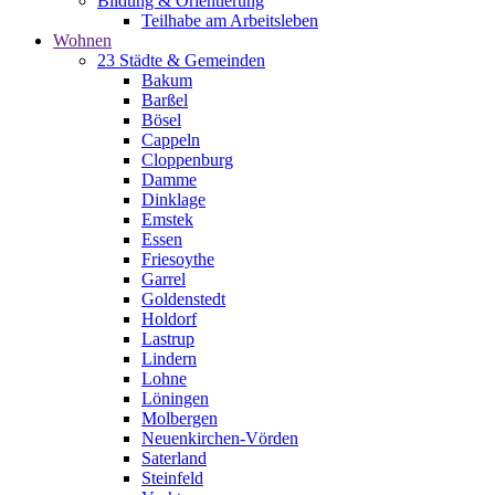
Bildung & Orientierung
Teilhabe am Arbeitsleben
Wohnen
23 Städte & Gemeinden
Bakum
Barßel
Bösel
Cappeln
Cloppenburg
Damme
Dinklage
Emstek
Essen
Friesoythe
Garrel
Goldenstedt
Holdorf
Lastrup
Lindern
Lohne
Löningen
Molbergen
Neuenkirchen-Vörden
Saterland
Steinfeld