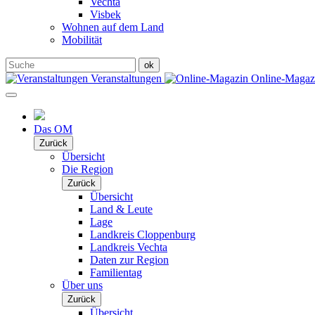
Vechta
Visbek
Wohnen auf dem Land
Mobilität
Veranstaltungen
Online-Maga
Das OM
Zurück
Übersicht
Die Region
Zurück
Übersicht
Land & Leute
Lage
Landkreis Cloppenburg
Landkreis Vechta
Daten zur Region
Familientag
Über uns
Zurück
Übersicht