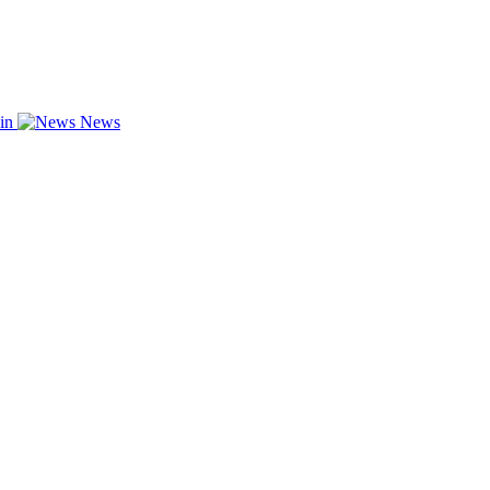
zin
News