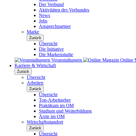
Der Verbund
Aktivitäten des Verbundes
News
Jobs
Ansprechpartner
Marke
Zurück
Übersicht
Die Initiative
Die Markenstudie
Veranstaltungen
Online 
Karriere & Wirtschaft
Zurück
Übersicht
Arbeiten
Zurück
Übersicht
Top-Arbeitgeber
Praktikum im OM
Studium und Weiterbildung
Ärzte im OM
Wirtschaftsstandort
Zurück
Übersicht