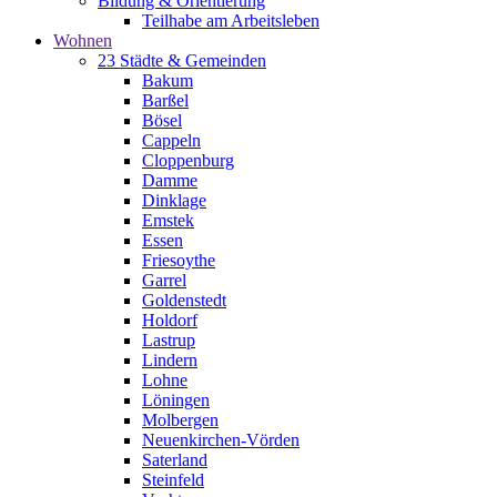
Bildung & Orientierung
Teilhabe am Arbeitsleben
Wohnen
23 Städte & Gemeinden
Bakum
Barßel
Bösel
Cappeln
Cloppenburg
Damme
Dinklage
Emstek
Essen
Friesoythe
Garrel
Goldenstedt
Holdorf
Lastrup
Lindern
Lohne
Löningen
Molbergen
Neuenkirchen-Vörden
Saterland
Steinfeld