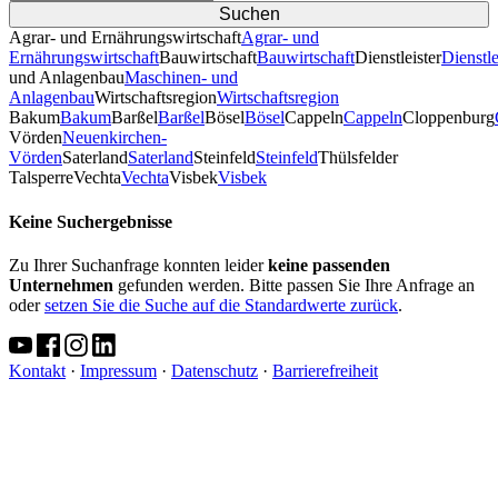
Agrar- und Ernährungswirtschaft
Agrar- und
Ernährungswirtschaft
Bauwirtschaft
Bauwirtschaft
Dienstleister
Dienstle
und Anlagenbau
Maschinen- und
Anlagenbau
Wirtschaftsregion
Wirtschaftsregion
Bakum
Bakum
Barßel
Barßel
Bösel
Bösel
Cappeln
Cappeln
Cloppenburg
Vörden
Neuenkirchen-
Vörden
Saterland
Saterland
Steinfeld
Steinfeld
Thülsfelder
TalsperreVechta
Vechta
Visbek
Visbek
Keine Suchergebnisse
Zu Ihrer Suchanfrage konnten leider
keine passenden
Unternehmen
gefunden werden. Bitte passen Sie Ihre Anfrage an
oder
setzen Sie die Suche auf die Standardwerte zurück
.
Kontakt
·
Impressum
·
Datenschutz
·
Barrierefreiheit