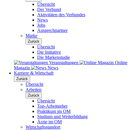
Übersicht
Der Verbund
Aktivitäten des Verbundes
News
Jobs
Ansprechpartner
Marke
Zurück
Übersicht
Die Initiative
Die Markenstudie
Veranstaltungen
Online
Magazin
News
Karriere & Wirtschaft
Zurück
Übersicht
Arbeiten
Zurück
Übersicht
Top-Arbeitgeber
Praktikum im OM
Studium und Weiterbildung
Ärzte im OM
Wirtschaftsstandort