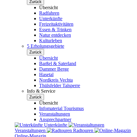
Zurück
Übersicht
Radfahren
Unterkünfte
Freizeitaktivitäten
Essen & Trinken
Natur entdecken
Kulturleben
5 Erholungsgebiete
Zurück
Übersicht
Barßel & Saterland
Dammer Berge
Hasetal
Nordkreis Vechta
Thülsfelder Talsperre
Info & Service
Zurück
Übersicht
Infomaterial Tourismus
Veranstaltungen
Ansprechpartner
Unterkünfte
Veranstaltungen
Radtouren
Online-Magazin