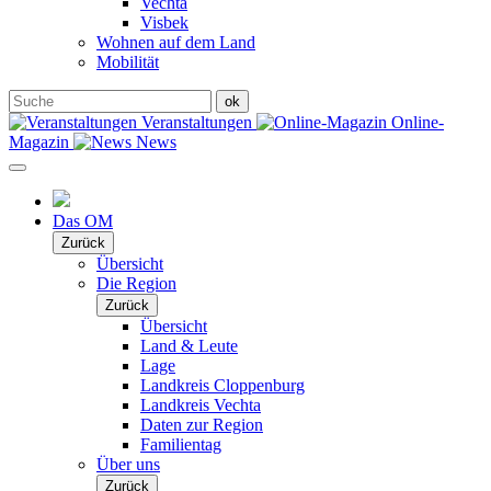
Vechta
Visbek
Wohnen auf dem Land
Mobilität
Veranstaltungen
Online-
Magazin
News
Das OM
Zurück
Übersicht
Die Region
Zurück
Übersicht
Land & Leute
Lage
Landkreis Cloppenburg
Landkreis Vechta
Daten zur Region
Familientag
Über uns
Zurück