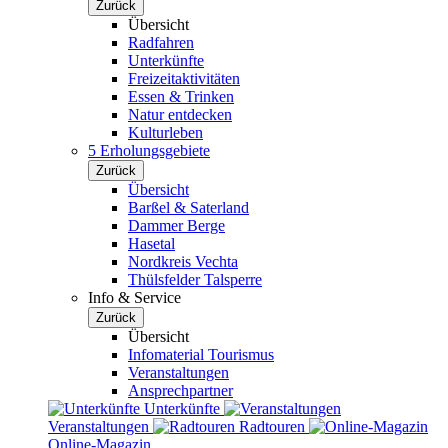
Zurück
Übersicht
Radfahren
Unterkünfte
Freizeitaktivitäten
Essen & Trinken
Natur entdecken
Kulturleben
5 Erholungsgebiete
Zurück
Übersicht
Barßel & Saterland
Dammer Berge
Hasetal
Nordkreis Vechta
Thülsfelder Talsperre
Info & Service
Zurück
Übersicht
Infomaterial Tourismus
Veranstaltungen
Ansprechpartner
Unterkünfte
Veranstaltungen
Radtouren
Online-Magazin