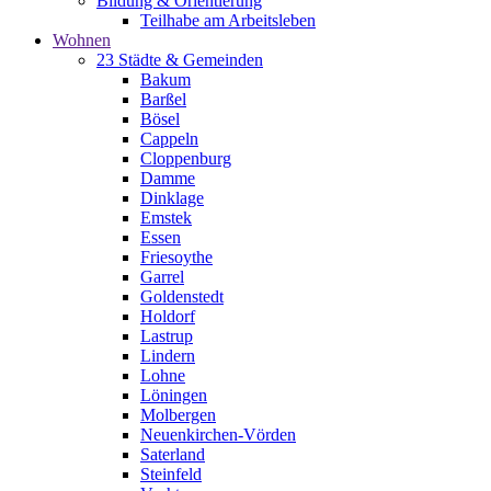
Bildung & Orientierung
Teilhabe am Arbeitsleben
Wohnen
23 Städte & Gemeinden
Bakum
Barßel
Bösel
Cappeln
Cloppenburg
Damme
Dinklage
Emstek
Essen
Friesoythe
Garrel
Goldenstedt
Holdorf
Lastrup
Lindern
Lohne
Löningen
Molbergen
Neuenkirchen-Vörden
Saterland
Steinfeld