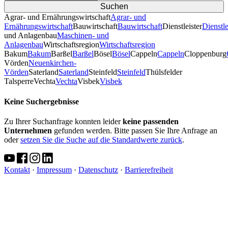
Agrar- und Ernährungswirtschaft
Agrar- und
Ernährungswirtschaft
Bauwirtschaft
Bauwirtschaft
Dienstleister
Dienstle
und Anlagenbau
Maschinen- und
Anlagenbau
Wirtschaftsregion
Wirtschaftsregion
Bakum
Bakum
Barßel
Barßel
Bösel
Bösel
Cappeln
Cappeln
Cloppenburg
Vörden
Neuenkirchen-
Vörden
Saterland
Saterland
Steinfeld
Steinfeld
Thülsfelder
TalsperreVechta
Vechta
Visbek
Visbek
Keine Suchergebnisse
Zu Ihrer Suchanfrage konnten leider
keine passenden
Unternehmen
gefunden werden. Bitte passen Sie Ihre Anfrage an
oder
setzen Sie die Suche auf die Standardwerte zurück
.
Kontakt
·
Impressum
·
Datenschutz
·
Barrierefreiheit