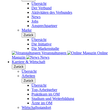
Übersicht
Der Verbund
Aktivitäten des Verbundes
News
Jobs
Ansprechpartner
Marke
Zurück
Übersicht
Die Initiative
Die Markenstudie
Veranstaltungen
Online
Magazin
News
Karriere & Wirtschaft
Zurück
Übersicht
Arbeiten
Zurück
Übersicht
Top-Arbeitgeber
Praktikum im OM
Studium und Weiterbildung
Ärzte im OM
Wirtschaftsstandort