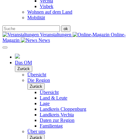
Vechta
Visbek
Wohnen auf dem Land
Mobilität
Veranstaltungen
Online-
Magazin
News
Das OM
Zurück
Übersicht
Die Region
Zurück
Übersicht
Land & Leute
Lage
Landkreis Cloppenburg
Landkreis Vechta
Daten zur Region
Familientag
Über uns
Zurück