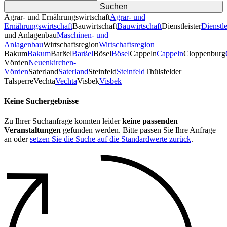
Agrar- und Ernährungswirtschaft
Agrar- und
Ernährungswirtschaft
Bauwirtschaft
Bauwirtschaft
Dienstleister
Dienstle
und Anlagenbau
Maschinen- und
Anlagenbau
Wirtschaftsregion
Wirtschaftsregion
Bakum
Bakum
Barßel
Barßel
Bösel
Bösel
Cappeln
Cappeln
Cloppenburg
Vörden
Neuenkirchen-
Vörden
Saterland
Saterland
Steinfeld
Steinfeld
Thülsfelder
TalsperreVechta
Vechta
Visbek
Visbek
Keine Suchergebnisse
Zu Ihrer Suchanfrage konnten leider
keine passenden
Veranstaltungen
gefunden werden. Bitte passen Sie Ihre Anfrage
an oder
setzen Sie die Suche auf die Standardwerte zurück
.