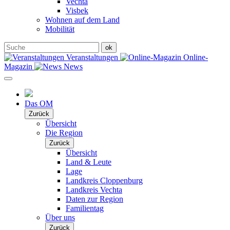
Vechta
Visbek
Wohnen auf dem Land
Mobilität
Veranstaltungen
Online-
Magazin
News
Das OM
Zurück
Übersicht
Die Region
Zurück
Übersicht
Land & Leute
Lage
Landkreis Cloppenburg
Landkreis Vechta
Daten zur Region
Familientag
Über uns
Zurück