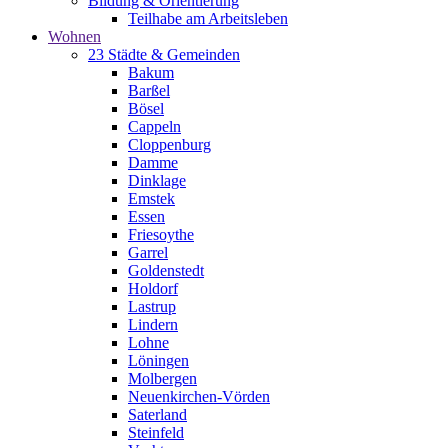
Bildung & Orientierung
Teilhabe am Arbeitsleben
Wohnen
23 Städte & Gemeinden
Bakum
Barßel
Bösel
Cappeln
Cloppenburg
Damme
Dinklage
Emstek
Essen
Friesoythe
Garrel
Goldenstedt
Holdorf
Lastrup
Lindern
Lohne
Löningen
Molbergen
Neuenkirchen-Vörden
Saterland
Steinfeld