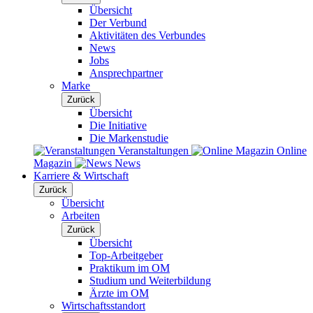
Übersicht
Der Verbund
Aktivitäten des Verbundes
News
Jobs
Ansprechpartner
Marke
Zurück
Übersicht
Die Initiative
Die Markenstudie
Veranstaltungen
Online
Magazin
News
Karriere & Wirtschaft
Zurück
Übersicht
Arbeiten
Zurück
Übersicht
Top-Arbeitgeber
Praktikum im OM
Studium und Weiterbildung
Ärzte im OM
Wirtschaftsstandort