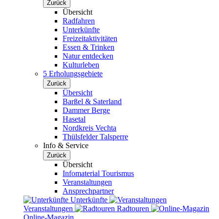
Zurück
Übersicht
Radfahren
Unterkünfte
Freizeitaktivitäten
Essen & Trinken
Natur entdecken
Kulturleben
5 Erholungsgebiete
Zurück
Übersicht
Barßel & Saterland
Dammer Berge
Hasetal
Nordkreis Vechta
Thülsfelder Talsperre
Info & Service
Zurück
Übersicht
Infomaterial Tourismus
Veranstaltungen
Ansprechpartner
Unterkünfte
Veranstaltungen
Radtouren
Online-Magazin