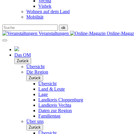
Vechta
Visbek
Wohnen auf dem Land
Mobilität
Veranstaltungen
Online-Maga
Das OM
Zurück
Übersicht
Die Region
Zurück
Übersicht
Land & Leute
Lage
Landkreis Cloppenburg
Landkreis Vechta
Daten zur Region
Familientag
Über uns
Zurück
Übersicht