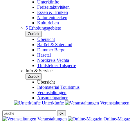
Unterkünfte
Freizeitaktivitäten
Essen & Trinken
Natur entdecken
Kulturleben
5 Erholungsgebiete
Zurück
Übersicht
Barßel & Saterland
Dammer Berge
Hasetal
Nordkreis Vechta
Thülsfelder Talsperre
Info & Service
Zurück
Übersicht
Infomaterial Tourismus
Veranstaltungen
Ansprechpartner
Unterkünfte
Veranstaltunge
Veranstaltungen
Online-Maga