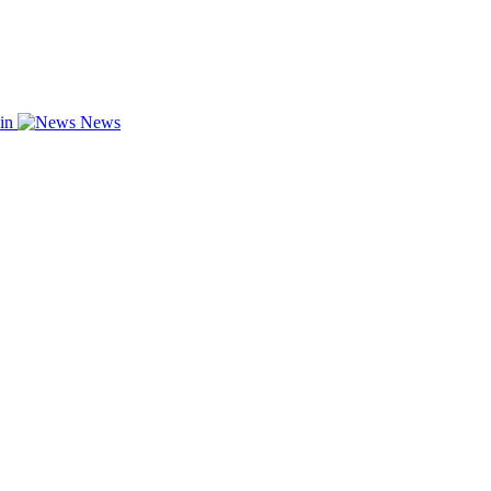
zin
News