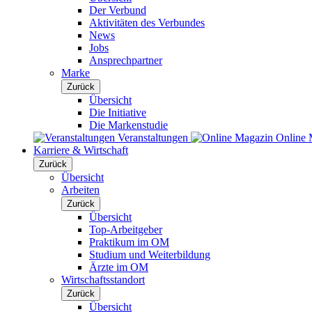
Der Verbund
Aktivitäten des Verbundes
News
Jobs
Ansprechpartner
Marke
Zurück
Übersicht
Die Initiative
Die Markenstudie
Veranstaltungen
Online 
Karriere & Wirtschaft
Zurück
Übersicht
Arbeiten
Zurück
Übersicht
Top-Arbeitgeber
Praktikum im OM
Studium und Weiterbildung
Ärzte im OM
Wirtschaftsstandort
Zurück
Übersicht