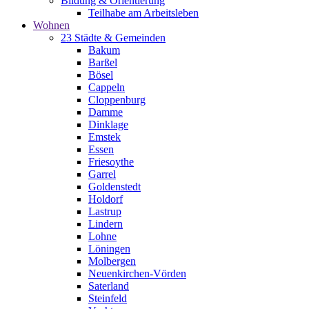
Bildung & Orientierung
Teilhabe am Arbeitsleben
Wohnen
23 Städte & Gemeinden
Bakum
Barßel
Bösel
Cappeln
Cloppenburg
Damme
Dinklage
Emstek
Essen
Friesoythe
Garrel
Goldenstedt
Holdorf
Lastrup
Lindern
Lohne
Löningen
Molbergen
Neuenkirchen-Vörden
Saterland
Steinfeld