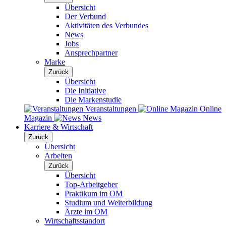
Übersicht
Der Verbund
Aktivitäten des Verbundes
News
Jobs
Ansprechpartner
Marke
Zurück
Übersicht
Die Initiative
Die Markenstudie
Veranstaltungen
Online
Magazin
News
Karriere & Wirtschaft
Zurück
Übersicht
Arbeiten
Zurück
Übersicht
Top-Arbeitgeber
Praktikum im OM
Studium und Weiterbildung
Ärzte im OM
Wirtschaftsstandort