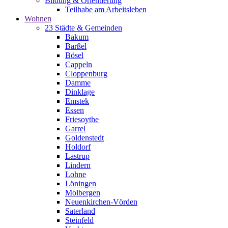
Bildung & Orientierung
Teilhabe am Arbeitsleben
Wohnen
23 Städte & Gemeinden
Bakum
Barßel
Bösel
Cappeln
Cloppenburg
Damme
Dinklage
Emstek
Essen
Friesoythe
Garrel
Goldenstedt
Holdorf
Lastrup
Lindern
Lohne
Löningen
Molbergen
Neuenkirchen-Vörden
Saterland
Steinfeld