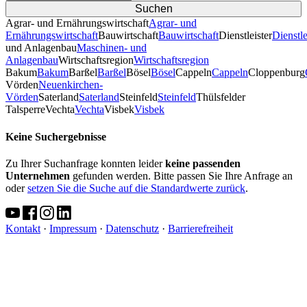
Agrar- und Ernährungswirtschaft
Agrar- und
Ernährungswirtschaft
Bauwirtschaft
Bauwirtschaft
Dienstleister
Dienstle
und Anlagenbau
Maschinen- und
Anlagenbau
Wirtschaftsregion
Wirtschaftsregion
Bakum
Bakum
Barßel
Barßel
Bösel
Bösel
Cappeln
Cappeln
Cloppenburg
Vörden
Neuenkirchen-
Vörden
Saterland
Saterland
Steinfeld
Steinfeld
Thülsfelder
TalsperreVechta
Vechta
Visbek
Visbek
Keine Suchergebnisse
Zu Ihrer Suchanfrage konnten leider
keine passenden
Unternehmen
gefunden werden. Bitte passen Sie Ihre Anfrage an
oder
setzen Sie die Suche auf die Standardwerte zurück
.
Kontakt
·
Impressum
·
Datenschutz
·
Barrierefreiheit