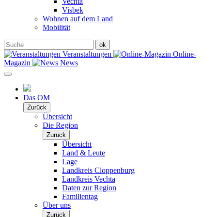
Vechta
Visbek
Wohnen auf dem Land
Mobilität
Veranstaltungen
Online-
Magazin
News
Das OM
Zurück
Übersicht
Die Region
Zurück
Übersicht
Land & Leute
Lage
Landkreis Cloppenburg
Landkreis Vechta
Daten zur Region
Familientag
Über uns
Zurück