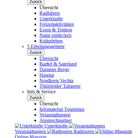
Zurück
Übersicht
Radfahren
Unterkünfte
Freizeitaktivitäten
Essen & Trinken
Natur entdecken
Kulturleben
5 Erholungsgebiete
Zurück
Übersicht
Barßel & Saterland
Dammer Berge
Hasetal
Nordkreis Vechta
Thülsfelder Talsperre
Info & Service
Zurück
Übersicht
Infomaterial Tourismus
Veranstaltungen
Ansprechpartner
Unterkünfte
Veranstaltungen
Radtouren
Online-Magazin