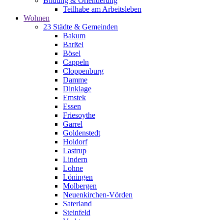
Bildung & Orientierung
Teilhabe am Arbeitsleben
Wohnen
23 Städte & Gemeinden
Bakum
Barßel
Bösel
Cappeln
Cloppenburg
Damme
Dinklage
Emstek
Essen
Friesoythe
Garrel
Goldenstedt
Holdorf
Lastrup
Lindern
Lohne
Löningen
Molbergen
Neuenkirchen-Vörden
Saterland
Steinfeld