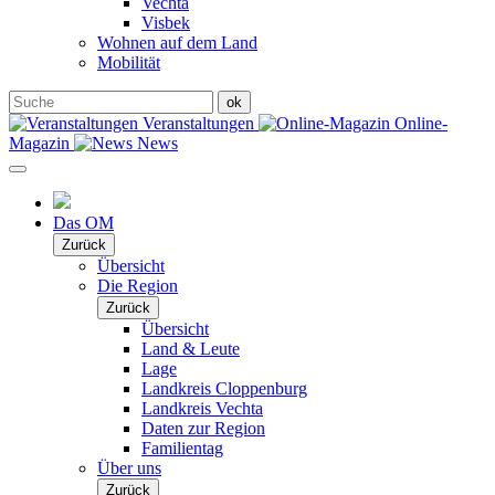
Vechta
Visbek
Wohnen auf dem Land
Mobilität
Veranstaltungen
Online-
Magazin
News
Das OM
Zurück
Übersicht
Die Region
Zurück
Übersicht
Land & Leute
Lage
Landkreis Cloppenburg
Landkreis Vechta
Daten zur Region
Familientag
Über uns
Zurück