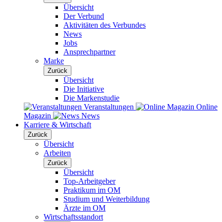
Übersicht
Der Verbund
Aktivitäten des Verbundes
News
Jobs
Ansprechpartner
Marke
Zurück
Übersicht
Die Initiative
Die Markenstudie
Veranstaltungen
Online
Magazin
News
Karriere & Wirtschaft
Zurück
Übersicht
Arbeiten
Zurück
Übersicht
Top-Arbeitgeber
Praktikum im OM
Studium und Weiterbildung
Ärzte im OM
Wirtschaftsstandort