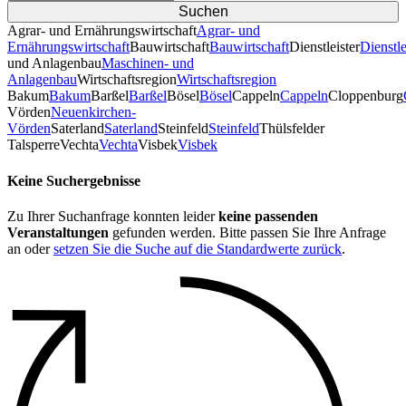
Agrar- und Ernährungswirtschaft
Agrar- und
Ernährungswirtschaft
Bauwirtschaft
Bauwirtschaft
Dienstleister
Dienstle
und Anlagenbau
Maschinen- und
Anlagenbau
Wirtschaftsregion
Wirtschaftsregion
Bakum
Bakum
Barßel
Barßel
Bösel
Bösel
Cappeln
Cappeln
Cloppenburg
Vörden
Neuenkirchen-
Vörden
Saterland
Saterland
Steinfeld
Steinfeld
Thülsfelder
TalsperreVechta
Vechta
Visbek
Visbek
Keine Suchergebnisse
Zu Ihrer Suchanfrage konnten leider
keine passenden
Veranstaltungen
gefunden werden. Bitte passen Sie Ihre Anfrage
an oder
setzen Sie die Suche auf die Standardwerte zurück
.