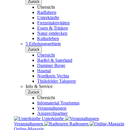
Zurück
Übersicht
Radfahren
Unterkünfte
Freizeitaktivitäten
Essen & Trinken
Natur entdecken
Kulturleben
5 Erholungsgebiete
Zurück
Übersicht
Barßel & Saterland
Dammer Berge
Hasetal
Nordkreis Vechta
Thülsfelder Talsperre
Info & Service
Zurück
Übersicht
Infomaterial Tourismus
Veranstaltungen
Ansprechpartner
Unterkünfte
Veranstaltungen
Radtouren
Online-Magazin