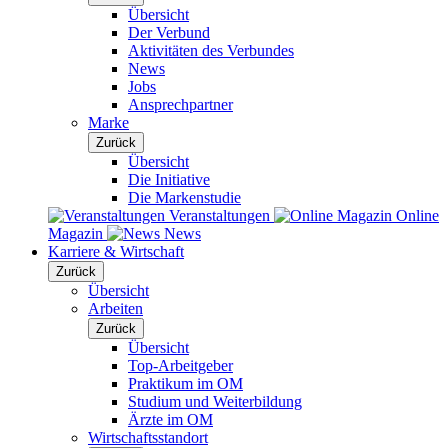
Übersicht
Der Verbund
Aktivitäten des Verbundes
News
Jobs
Ansprechpartner
Marke
Zurück
Übersicht
Die Initiative
Die Markenstudie
Veranstaltungen
Online
Magazin
News
Karriere & Wirtschaft
Zurück
Übersicht
Arbeiten
Zurück
Übersicht
Top-Arbeitgeber
Praktikum im OM
Studium und Weiterbildung
Ärzte im OM
Wirtschaftsstandort