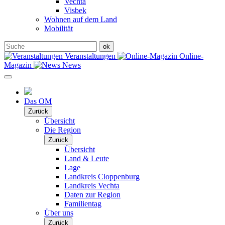
Vechta
Visbek
Wohnen auf dem Land
Mobilität
Veranstaltungen
Online-
Magazin
News
Das OM
Zurück
Übersicht
Die Region
Zurück
Übersicht
Land & Leute
Lage
Landkreis Cloppenburg
Landkreis Vechta
Daten zur Region
Familientag
Über uns
Zurück