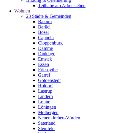
Bildung & Orientierung
Teilhabe am Arbeitsleben
Wohnen
23 Städte & Gemeinden
Bakum
Barßel
Bösel
Cappeln
Cloppenburg
Damme
Dinklage
Emstek
Essen
Friesoythe
Garrel
Goldenstedt
Holdorf
Lastrup
Lindern
Lohne
Löningen
Molbergen
Neuenkirchen-Vörden
Saterland
Steinfeld