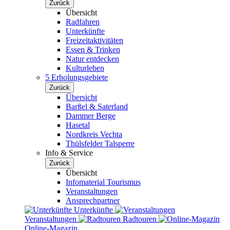
Zurück
Übersicht
Radfahren
Unterkünfte
Freizeitaktivitäten
Essen & Trinken
Natur entdecken
Kulturleben
5 Erholungsgebiete
Zurück
Übersicht
Barßel & Saterland
Dammer Berge
Hasetal
Nordkreis Vechta
Thülsfelder Talsperre
Info & Service
Zurück
Übersicht
Infomaterial Tourismus
Veranstaltungen
Ansprechpartner
Unterkünfte
Veranstaltungen
Radtouren
Online-Magazin