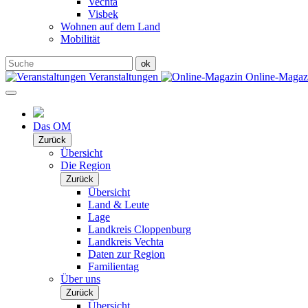
Vechta
Visbek
Wohnen auf dem Land
Mobilität
Veranstaltungen
Online-Maga
Das OM
Zurück
Übersicht
Die Region
Zurück
Übersicht
Land & Leute
Lage
Landkreis Cloppenburg
Landkreis Vechta
Daten zur Region
Familientag
Über uns
Zurück
Übersicht