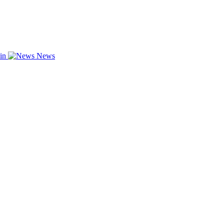
zin
News