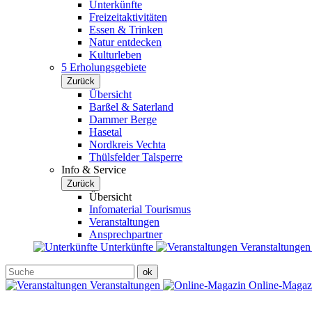
Unterkünfte
Freizeitaktivitäten
Essen & Trinken
Natur entdecken
Kulturleben
5 Erholungsgebiete
Zurück
Übersicht
Barßel & Saterland
Dammer Berge
Hasetal
Nordkreis Vechta
Thülsfelder Talsperre
Info & Service
Zurück
Übersicht
Infomaterial Tourismus
Veranstaltungen
Ansprechpartner
Unterkünfte
Veranstaltunge
Veranstaltungen
Online-Maga