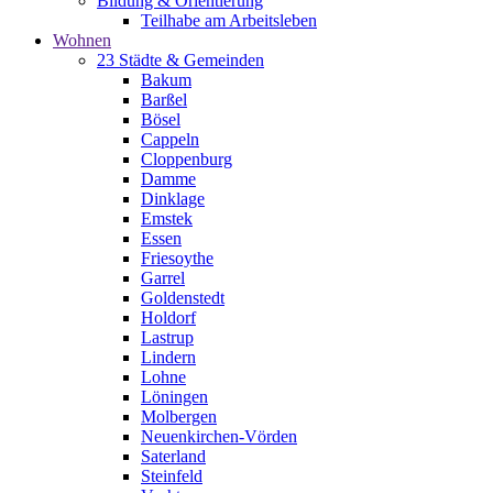
Bildung & Orientierung
Teilhabe am Arbeitsleben
Wohnen
23 Städte & Gemeinden
Bakum
Barßel
Bösel
Cappeln
Cloppenburg
Damme
Dinklage
Emstek
Essen
Friesoythe
Garrel
Goldenstedt
Holdorf
Lastrup
Lindern
Lohne
Löningen
Molbergen
Neuenkirchen-Vörden
Saterland
Steinfeld