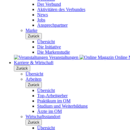
Der Verbund
Aktivitäten des Verbundes
News
Jobs
Ansprechpartner
Marke
Zurück
Übersicht
Die Initiative
Die Markenstudie
Veranstaltungen
Online 
Karriere & Wirtschaft
Zurück
Übersicht
Arbeiten
Zurück
Übersicht
Top-Arbeitgeber
Praktikum im OM
Studium und Weiterbildung
Ärzte im OM
Wirtschaftsstandort
Zurück
Übersicht