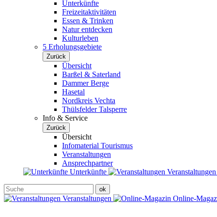
Unterkünfte
Freizeitaktivitäten
Essen & Trinken
Natur entdecken
Kulturleben
5 Erholungsgebiete
Zurück
Übersicht
Barßel & Saterland
Dammer Berge
Hasetal
Nordkreis Vechta
Thülsfelder Talsperre
Info & Service
Zurück
Übersicht
Infomaterial Tourismus
Veranstaltungen
Ansprechpartner
Unterkünfte
Veranstaltunge
Veranstaltungen
Online-Maga