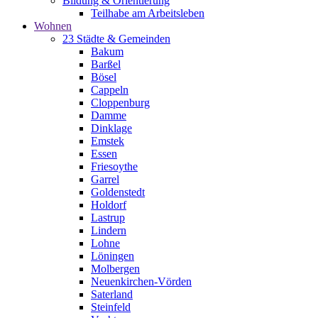
Bildung & Orientierung
Teilhabe am Arbeitsleben
Wohnen
23 Städte & Gemeinden
Bakum
Barßel
Bösel
Cappeln
Cloppenburg
Damme
Dinklage
Emstek
Essen
Friesoythe
Garrel
Goldenstedt
Holdorf
Lastrup
Lindern
Lohne
Löningen
Molbergen
Neuenkirchen-Vörden
Saterland
Steinfeld