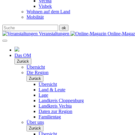
Vechta
Visbek
Wohnen auf dem Land
Mobilität
Veranstaltungen
Online-Maga
Das OM
Zurück
Übersicht
Die Region
Zurück
Übersicht
Land & Leute
Lage
Landkreis Cloppenburg
Landkreis Vechta
Daten zur Region
Familientag
Über uns
Zurück
Übersicht