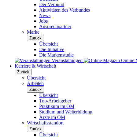
Der Verbund
Aktivitäten des Verbundes
News
Jobs
Ansprechpartner
Marke
Zurück
Übersicht
Die Initiative
Die Markenstudie
Veranstaltungen
Online 
Karriere & Wirtschaft
Zurück
Übersicht
Arbeiten
Zurück
Übersicht
Top-Arbeitgeber
Praktikum im OM
Studium und Weiterbildung
Ärzte im OM
Wirtschaftsstandort
Zurück
Übersicht