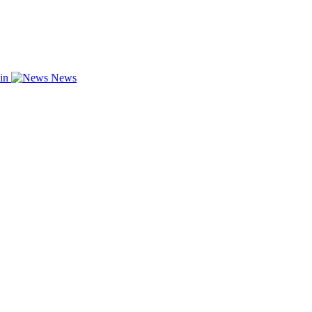
zin
News