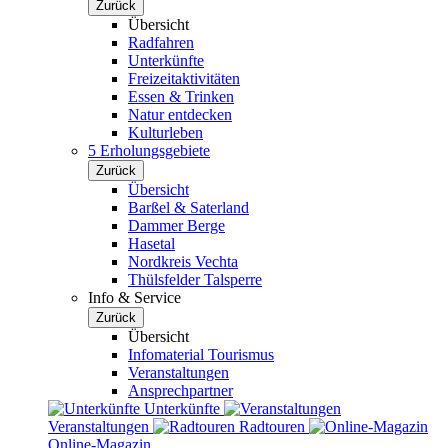
Zurück
Übersicht
Radfahren
Unterkünfte
Freizeitaktivitäten
Essen & Trinken
Natur entdecken
Kulturleben
5 Erholungsgebiete
Zurück
Übersicht
Barßel & Saterland
Dammer Berge
Hasetal
Nordkreis Vechta
Thülsfelder Talsperre
Info & Service
Zurück
Übersicht
Infomaterial Tourismus
Veranstaltungen
Ansprechpartner
Unterkünfte
Veranstaltungen
Radtouren
Online-Magazin