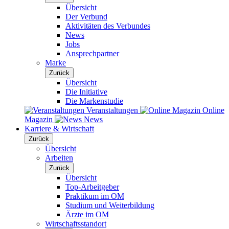
Übersicht
Der Verbund
Aktivitäten des Verbundes
News
Jobs
Ansprechpartner
Marke
Zurück
Übersicht
Die Initiative
Die Markenstudie
Veranstaltungen
Online
Magazin
News
Karriere & Wirtschaft
Zurück
Übersicht
Arbeiten
Zurück
Übersicht
Top-Arbeitgeber
Praktikum im OM
Studium und Weiterbildung
Ärzte im OM
Wirtschaftsstandort