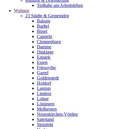
Bildung & Orientierung
Teilhabe am Arbeitsleben
Wohnen
23 Städte & Gemeinden
Bakum
Barßel
Bösel
Cappeln
Cloppenburg
Damme
Dinklage
Emstek
Essen
Friesoythe
Garrel
Goldenstedt
Holdorf
Lastrup
Lindern
Lohne
Löningen
Molbergen
Neuenkirchen-Vörden
Saterland
Steinfeld