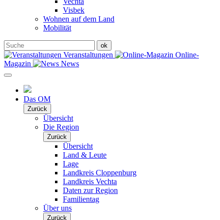
Vechta
Visbek
Wohnen auf dem Land
Mobilität
Veranstaltungen
Online-
Magazin
News
Das OM
Zurück
Übersicht
Die Region
Zurück
Übersicht
Land & Leute
Lage
Landkreis Cloppenburg
Landkreis Vechta
Daten zur Region
Familientag
Über uns
Zurück