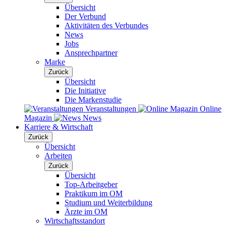
Übersicht
Der Verbund
Aktivitäten des Verbundes
News
Jobs
Ansprechpartner
Marke
Zurück
Übersicht
Die Initiative
Die Markenstudie
Veranstaltungen
Online
Magazin
News
Karriere & Wirtschaft
Zurück
Übersicht
Arbeiten
Zurück
Übersicht
Top-Arbeitgeber
Praktikum im OM
Studium und Weiterbildung
Ärzte im OM
Wirtschaftsstandort