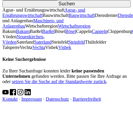
Agrar- und Ernährungswirtschaft
Agrar- und
Ernährungswirtschaft
Bauwirtschaft
Bauwirtschaft
Dienstleister
Dienstle
und Anlagenbau
Maschinen- und
Anlagenbau
Wirtschaftsregion
Wirtschaftsregion
Bakum
Bakum
Barßel
Barßel
Bösel
Bösel
Cappeln
Cappeln
Cloppenburg
Vörden
Neuenkirchen-
Vörden
Saterland
Saterland
Steinfeld
Steinfeld
Thülsfelder
TalsperreVechta
Vechta
Visbek
Visbek
Keine Suchergebnisse
Zu Ihrer Suchanfrage konnten leider
keine passenden
Unternehmen
gefunden werden. Bitte passen Sie Ihre Anfrage an
oder
setzen Sie die Suche auf die Standardwerte zurück
.
Kontakt
·
Impressum
·
Datenschutz
·
Barrierefreiheit