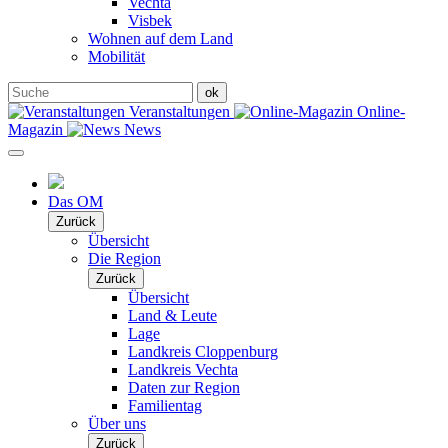
Vechta
Visbek
Wohnen auf dem Land
Mobilität
Veranstaltungen
Online-
Magazin
News
Das OM
Zurück
Übersicht
Die Region
Zurück
Übersicht
Land & Leute
Lage
Landkreis Cloppenburg
Landkreis Vechta
Daten zur Region
Familientag
Über uns
Zurück