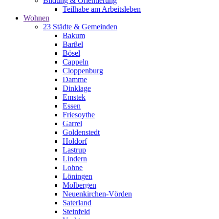
Bildung & Orientierung
Teilhabe am Arbeitsleben
Wohnen
23 Städte & Gemeinden
Bakum
Barßel
Bösel
Cappeln
Cloppenburg
Damme
Dinklage
Emstek
Essen
Friesoythe
Garrel
Goldenstedt
Holdorf
Lastrup
Lindern
Lohne
Löningen
Molbergen
Neuenkirchen-Vörden
Saterland
Steinfeld