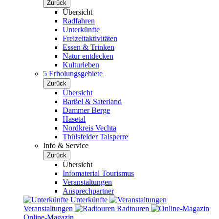
Zurück
Übersicht
Radfahren
Unterkünfte
Freizeitaktivitäten
Essen & Trinken
Natur entdecken
Kulturleben
5 Erholungsgebiete
Zurück
Übersicht
Barßel & Saterland
Dammer Berge
Hasetal
Nordkreis Vechta
Thülsfelder Talsperre
Info & Service
Zurück
Übersicht
Infomaterial Tourismus
Veranstaltungen
Ansprechpartner
Unterkünfte
Veranstaltungen
Radtouren
Online-Magazin