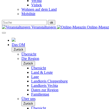
Vechta
Visbek
Wohnen auf dem Land
Mobilität
Veranstaltungen
Online-Maga
Das OM
Zurück
Übersicht
Die Region
Zurück
Übersicht
Land & Leute
Lage
Landkreis Cloppenburg
Landkreis Vechta
Daten zur Region
Familientag
Über uns
Zurück
Übersicht