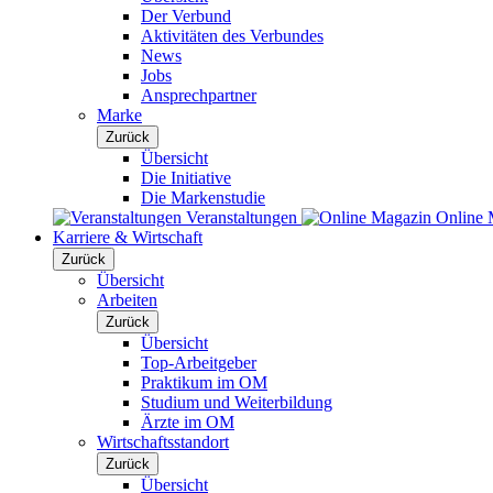
Der Verbund
Aktivitäten des Verbundes
News
Jobs
Ansprechpartner
Marke
Zurück
Übersicht
Die Initiative
Die Markenstudie
Veranstaltungen
Online 
Karriere & Wirtschaft
Zurück
Übersicht
Arbeiten
Zurück
Übersicht
Top-Arbeitgeber
Praktikum im OM
Studium und Weiterbildung
Ärzte im OM
Wirtschaftsstandort
Zurück
Übersicht