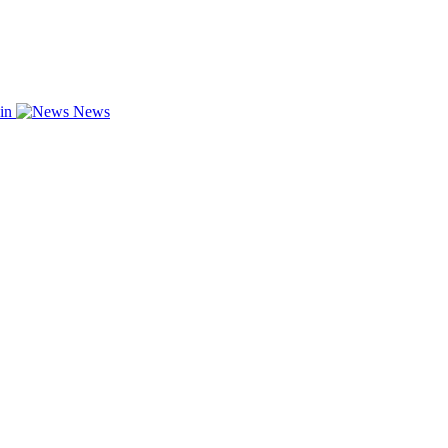
zin
News