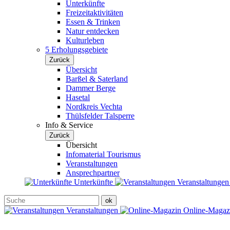
Unterkünfte
Freizeitaktivitäten
Essen & Trinken
Natur entdecken
Kulturleben
5 Erholungsgebiete
Zurück
Übersicht
Barßel & Saterland
Dammer Berge
Hasetal
Nordkreis Vechta
Thülsfelder Talsperre
Info & Service
Zurück
Übersicht
Infomaterial Tourismus
Veranstaltungen
Ansprechpartner
Unterkünfte
Veranstaltunge
Veranstaltungen
Online-Maga