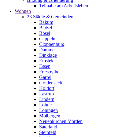
Bildung & Orientierung
Teilhabe am Arbeitsleben
Wohnen
23 Städte & Gemeinden
Bakum
Barßel
Bösel
Cappeln
Cloppenburg
Damme
Dinklage
Emstek
Essen
Friesoythe
Garrel
Goldenstedt
Holdorf
Lastrup
Lindern
Lohne
Löningen
Molbergen
Neuenkirchen-Vörden
Saterland
Steinfeld