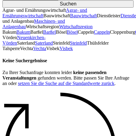
Agrar- und Ernährungswirtschaft
Agrar- und
Ernährungswirtschaft
Bauwirtschaft
Bauwirtschaft
Dienstleister
Dienstle
und Anlagenbau
Maschinen- und
Anlagenbau
Wirtschaftsregion
Wirtschaftsregion
Bakum
Bakum
Barßel
Barßel
Bösel
Bösel
Cappeln
Cappeln
Cloppenburg
Vörden
Neuenkirchen-
Vörden
Saterland
Saterland
Steinfeld
Steinfeld
Thülsfelder
TalsperreVechta
Vechta
Visbek
Visbek
Keine Suchergebnisse
Zu Ihrer Suchanfrage konnten leider
keine passenden
Veranstaltungen
gefunden werden. Bitte passen Sie Ihre Anfrage
an oder
setzen Sie die Suche auf die Standardwerte zurück
.