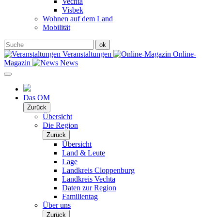
Vechta
Visbek
Wohnen auf dem Land
Mobilität
Veranstaltungen
Online-
Magazin
News
Das OM
Zurück
Übersicht
Die Region
Zurück
Übersicht
Land & Leute
Lage
Landkreis Cloppenburg
Landkreis Vechta
Daten zur Region
Familientag
Über uns
Zurück