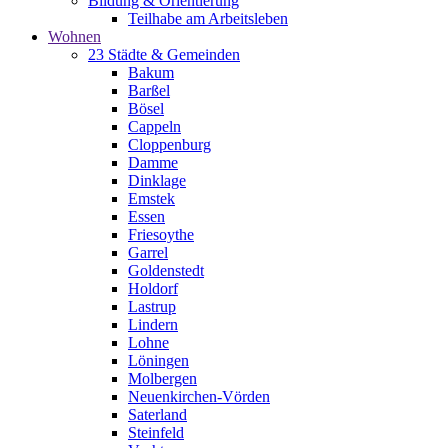
Bildung & Orientierung
Teilhabe am Arbeitsleben
Wohnen
23 Städte & Gemeinden
Bakum
Barßel
Bösel
Cappeln
Cloppenburg
Damme
Dinklage
Emstek
Essen
Friesoythe
Garrel
Goldenstedt
Holdorf
Lastrup
Lindern
Lohne
Löningen
Molbergen
Neuenkirchen-Vörden
Saterland
Steinfeld