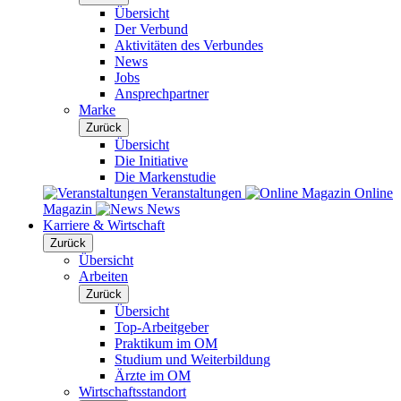
Übersicht
Der Verbund
Aktivitäten des Verbundes
News
Jobs
Ansprechpartner
Marke
Zurück
Übersicht
Die Initiative
Die Markenstudie
Veranstaltungen
Online
Magazin
News
Karriere & Wirtschaft
Zurück
Übersicht
Arbeiten
Zurück
Übersicht
Top-Arbeitgeber
Praktikum im OM
Studium und Weiterbildung
Ärzte im OM
Wirtschaftsstandort