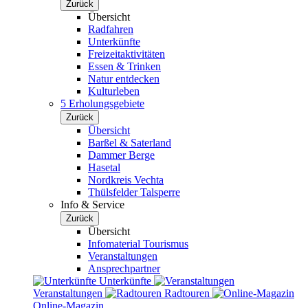
Zurück
Übersicht
Radfahren
Unterkünfte
Freizeitaktivitäten
Essen & Trinken
Natur entdecken
Kulturleben
5 Erholungsgebiete
Zurück
Übersicht
Barßel & Saterland
Dammer Berge
Hasetal
Nordkreis Vechta
Thülsfelder Talsperre
Info & Service
Zurück
Übersicht
Infomaterial Tourismus
Veranstaltungen
Ansprechpartner
Unterkünfte
Veranstaltungen
Radtouren
Online-Magazin