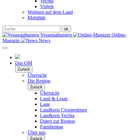
Vechta
Visbek
Wohnen auf dem Land
Mobilität
Veranstaltungen
Online-
Magazin
News
Das OM
Zurück
Übersicht
Die Region
Zurück
Übersicht
Land & Leute
Lage
Landkreis Cloppenburg
Landkreis Vechta
Daten zur Region
Familientag
Über uns
Zurück