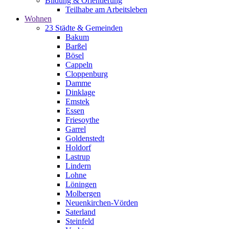
Bildung & Orientierung
Teilhabe am Arbeitsleben
Wohnen
23 Städte & Gemeinden
Bakum
Barßel
Bösel
Cappeln
Cloppenburg
Damme
Dinklage
Emstek
Essen
Friesoythe
Garrel
Goldenstedt
Holdorf
Lastrup
Lindern
Lohne
Löningen
Molbergen
Neuenkirchen-Vörden
Saterland
Steinfeld