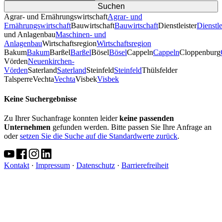
Agrar- und Ernährungswirtschaft
Agrar- und
Ernährungswirtschaft
Bauwirtschaft
Bauwirtschaft
Dienstleister
Dienstle
und Anlagenbau
Maschinen- und
Anlagenbau
Wirtschaftsregion
Wirtschaftsregion
Bakum
Bakum
Barßel
Barßel
Bösel
Bösel
Cappeln
Cappeln
Cloppenburg
Vörden
Neuenkirchen-
Vörden
Saterland
Saterland
Steinfeld
Steinfeld
Thülsfelder
TalsperreVechta
Vechta
Visbek
Visbek
Keine Suchergebnisse
Zu Ihrer Suchanfrage konnten leider
keine passenden
Unternehmen
gefunden werden. Bitte passen Sie Ihre Anfrage an
oder
setzen Sie die Suche auf die Standardwerte zurück
.
Kontakt
·
Impressum
·
Datenschutz
·
Barrierefreiheit