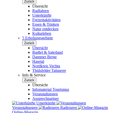
Zurück
Übersicht
Radfahren
Unterkünfte
Freizeitaktivitäten
Essen & Trinken
Natur entdecken
Kulturleben
5 Erholungsgebiete
Zurück
Übersicht
Barßel & Saterland
Dammer Berge
Hasetal
Nordkreis Vechta
Thülsfelder Talsperre
Info & Service
Zurück
Übersicht
Infomaterial Tourismus
Veranstaltungen
Ansprechpartner
Unterkünfte
Veranstaltungen
Radtouren
Online-Magazin