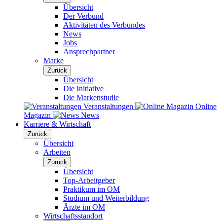
Übersicht
Der Verbund
Aktivitäten des Verbundes
News
Jobs
Ansprechpartner
Marke
Zurück
Übersicht
Die Initiative
Die Markenstudie
Veranstaltungen
Online
Magazin
News
Karriere & Wirtschaft
Zurück
Übersicht
Arbeiten
Zurück
Übersicht
Top-Arbeitgeber
Praktikum im OM
Studium und Weiterbildung
Ärzte im OM
Wirtschaftsstandort