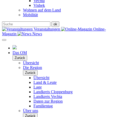
Vechta
Visbek
Wohnen auf dem Land
Mobilität
Veranstaltungen
Online-
Magazin
News
Das OM
Zurück
Übersicht
Die Region
Zurück
Übersicht
Land & Leute
Lage
Landkreis Cloppenburg
Landkreis Vechta
Daten zur Region
Familientag
Über uns
Zurück