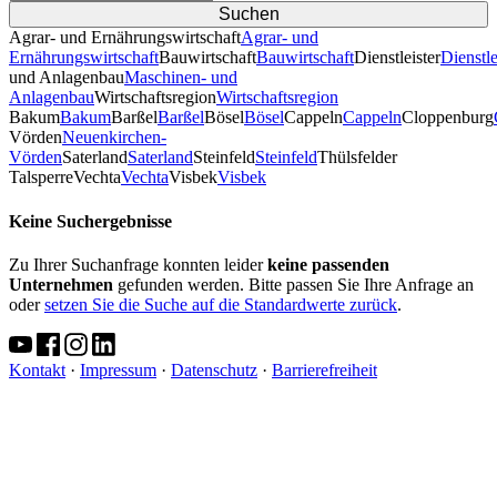
Agrar- und Ernährungswirtschaft
Agrar- und
Ernährungswirtschaft
Bauwirtschaft
Bauwirtschaft
Dienstleister
Dienstle
und Anlagenbau
Maschinen- und
Anlagenbau
Wirtschaftsregion
Wirtschaftsregion
Bakum
Bakum
Barßel
Barßel
Bösel
Bösel
Cappeln
Cappeln
Cloppenburg
Vörden
Neuenkirchen-
Vörden
Saterland
Saterland
Steinfeld
Steinfeld
Thülsfelder
TalsperreVechta
Vechta
Visbek
Visbek
Keine Suchergebnisse
Zu Ihrer Suchanfrage konnten leider
keine passenden
Unternehmen
gefunden werden. Bitte passen Sie Ihre Anfrage an
oder
setzen Sie die Suche auf die Standardwerte zurück
.
Kontakt
·
Impressum
·
Datenschutz
·
Barrierefreiheit