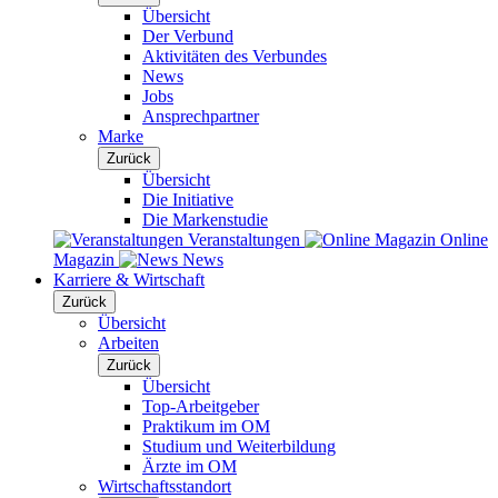
Übersicht
Der Verbund
Aktivitäten des Verbundes
News
Jobs
Ansprechpartner
Marke
Zurück
Übersicht
Die Initiative
Die Markenstudie
Veranstaltungen
Online
Magazin
News
Karriere & Wirtschaft
Zurück
Übersicht
Arbeiten
Zurück
Übersicht
Top-Arbeitgeber
Praktikum im OM
Studium und Weiterbildung
Ärzte im OM
Wirtschaftsstandort