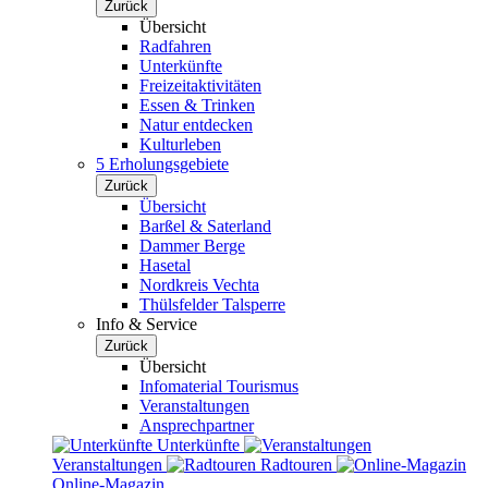
Zurück
Übersicht
Radfahren
Unterkünfte
Freizeitaktivitäten
Essen & Trinken
Natur entdecken
Kulturleben
5 Erholungsgebiete
Zurück
Übersicht
Barßel & Saterland
Dammer Berge
Hasetal
Nordkreis Vechta
Thülsfelder Talsperre
Info & Service
Zurück
Übersicht
Infomaterial Tourismus
Veranstaltungen
Ansprechpartner
Unterkünfte
Veranstaltungen
Radtouren
Online-Magazin