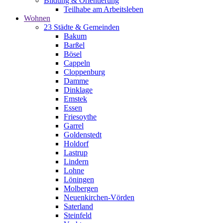
Bildung & Orientierung
Teilhabe am Arbeitsleben
Wohnen
23 Städte & Gemeinden
Bakum
Barßel
Bösel
Cappeln
Cloppenburg
Damme
Dinklage
Emstek
Essen
Friesoythe
Garrel
Goldenstedt
Holdorf
Lastrup
Lindern
Lohne
Löningen
Molbergen
Neuenkirchen-Vörden
Saterland
Steinfeld