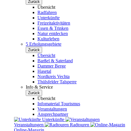
Zurück
Übersicht
Radfahren
Unterkünfte
Freizeitaktivitäten
Essen & Trinken
Natur entdecken
Kulturleben
5 Erholungsgebiete
Zurück
Übersicht
Barßel & Saterland
Dammer Berge
Hasetal
Nordkreis Vechta
Thülsfelder Talsperre
Info & Service
Zurück
Übersicht
Infomaterial Tourismus
Veranstaltungen
Ansprechpartner
Unterkünfte
Veranstaltungen
Radtouren
Online-Magazin