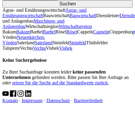
Agrar- und Ernährungswirtschaft
Agrar- und
Ernährungswirtschaft
Bauwirtschaft
Bauwirtschaft
Dienstleister
Dienstle
und Anlagenbau
Maschinen- und
Anlagenbau
Wirtschaftsregion
Wirtschaftsregion
Bakum
Bakum
Barßel
Barßel
Bösel
Bösel
Cappeln
Cappeln
Cloppenburg
Vörden
Neuenkirchen-
Vörden
Saterland
Saterland
Steinfeld
Steinfeld
Thülsfelder
TalsperreVechta
Vechta
Visbek
Visbek
Keine Suchergebnisse
Zu Ihrer Suchanfrage konnten leider
keine passenden
Unternehmen
gefunden werden. Bitte passen Sie Ihre Anfrage an
oder
setzen Sie die Suche auf die Standardwerte zurück
.
Kontakt
·
Impressum
·
Datenschutz
·
Barrierefreiheit