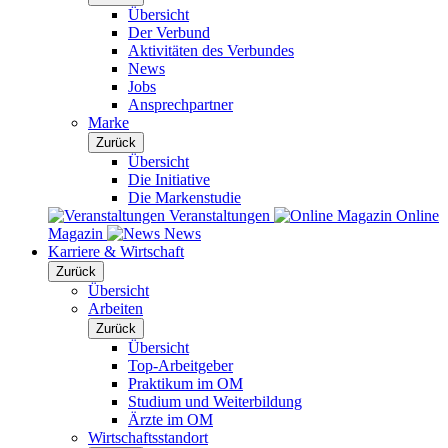
Übersicht
Der Verbund
Aktivitäten des Verbundes
News
Jobs
Ansprechpartner
Marke
Zurück
Übersicht
Die Initiative
Die Markenstudie
Veranstaltungen
Online
Magazin
News
Karriere & Wirtschaft
Zurück
Übersicht
Arbeiten
Zurück
Übersicht
Top-Arbeitgeber
Praktikum im OM
Studium und Weiterbildung
Ärzte im OM
Wirtschaftsstandort