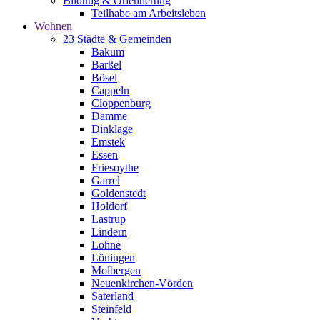
Bildung & Orientierung
Teilhabe am Arbeitsleben
Wohnen
23 Städte & Gemeinden
Bakum
Barßel
Bösel
Cappeln
Cloppenburg
Damme
Dinklage
Emstek
Essen
Friesoythe
Garrel
Goldenstedt
Holdorf
Lastrup
Lindern
Lohne
Löningen
Molbergen
Neuenkirchen-Vörden
Saterland
Steinfeld