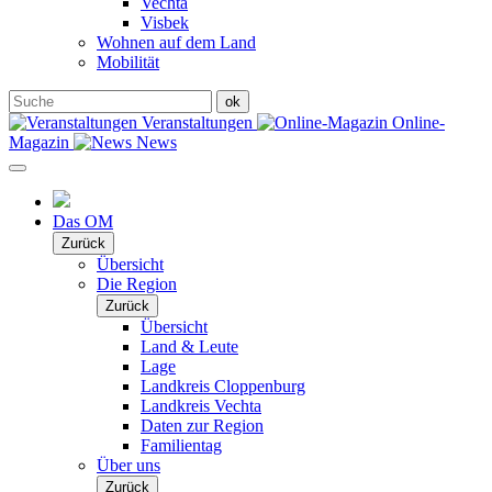
Vechta
Visbek
Wohnen auf dem Land
Mobilität
Veranstaltungen
Online-
Magazin
News
Das OM
Zurück
Übersicht
Die Region
Zurück
Übersicht
Land & Leute
Lage
Landkreis Cloppenburg
Landkreis Vechta
Daten zur Region
Familientag
Über uns
Zurück