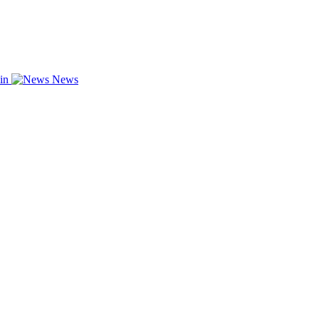
zin
News