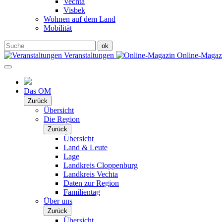
Vechta
Visbek
Wohnen auf dem Land
Mobilität
Veranstaltungen
Online-Maga
Das OM
Zurück
Übersicht
Die Region
Zurück
Übersicht
Land & Leute
Lage
Landkreis Cloppenburg
Landkreis Vechta
Daten zur Region
Familientag
Über uns
Zurück
Übersicht