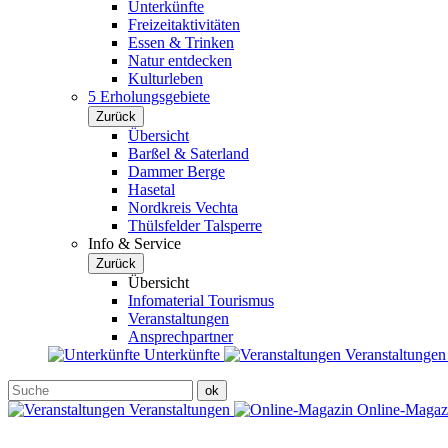
Unterkünfte
Freizeitaktivitäten
Essen & Trinken
Natur entdecken
Kulturleben
5 Erholungsgebiete
Zurück
Übersicht
Barßel & Saterland
Dammer Berge
Hasetal
Nordkreis Vechta
Thülsfelder Talsperre
Info & Service
Zurück
Übersicht
Infomaterial Tourismus
Veranstaltungen
Ansprechpartner
Unterkünfte
Veranstaltunge
Veranstaltungen
Online-Maga