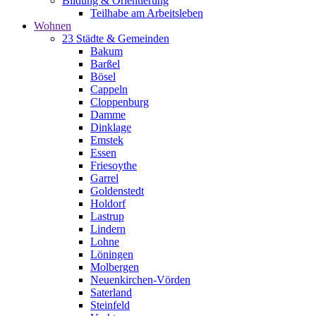
Bildung & Orientierung
Teilhabe am Arbeitsleben
Wohnen
23 Städte & Gemeinden
Bakum
Barßel
Bösel
Cappeln
Cloppenburg
Damme
Dinklage
Emstek
Essen
Friesoythe
Garrel
Goldenstedt
Holdorf
Lastrup
Lindern
Lohne
Löningen
Molbergen
Neuenkirchen-Vörden
Saterland
Steinfeld