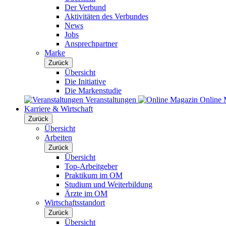
Der Verbund
Aktivitäten des Verbundes
News
Jobs
Ansprechpartner
Marke
Zurück
Übersicht
Die Initiative
Die Markenstudie
Veranstaltungen
Online 
Karriere & Wirtschaft
Zurück
Übersicht
Arbeiten
Zurück
Übersicht
Top-Arbeitgeber
Praktikum im OM
Studium und Weiterbildung
Ärzte im OM
Wirtschaftsstandort
Zurück
Übersicht