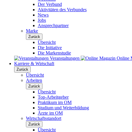
Der Verbund
Aktivitäten des Verbundes
News
Jobs
Ansprechpartner
Marke
Zurück
Übersicht
Die Initiative
Die Markenstudie
Veranstaltungen
Online 
Karriere & Wirtschaft
Zurück
Übersicht
Arbeiten
Zurück
Übersicht
Top-Arbeitgeber
Praktikum im OM
Studium und Weiterbildung
Ärzte im OM
Wirtschaftsstandort
Zurück
Übersicht