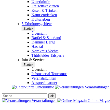
Unterkünfte
Freizeitaktivitäten
Essen & Trinken
Natur entdecken
Kulturleben
5 Erholungsgebiete
Zurück
Übersicht
Barßel & Saterland
Dammer Berge
Hasetal
Nordkreis Vechta
Thülsfelder Talsperre
Info & Service
Zurück
Übersicht
Infomaterial Tourismus
Veranstaltungen
Ansprechpartner
Unterkünfte
Veranstaltunge
Veranstaltungen
Online-Maga