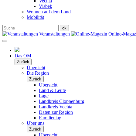
Vechta
Visbek
Wohnen auf dem Land
Mobilität
Veranstaltungen
Online-Maga
Das OM
Zurück
Übersicht
Die Region
Zurück
Übersicht
Land & Leute
Lage
Landkreis Cloppenburg
Landkreis Vechta
Daten zur Region
Familientag
Über uns
Zurück
Übersicht