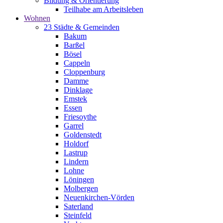
Bildung & Orientierung
Teilhabe am Arbeitsleben
Wohnen
23 Städte & Gemeinden
Bakum
Barßel
Bösel
Cappeln
Cloppenburg
Damme
Dinklage
Emstek
Essen
Friesoythe
Garrel
Goldenstedt
Holdorf
Lastrup
Lindern
Lohne
Löningen
Molbergen
Neuenkirchen-Vörden
Saterland
Steinfeld