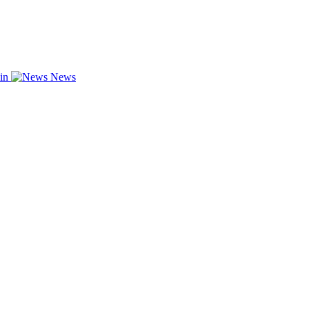
zin
News