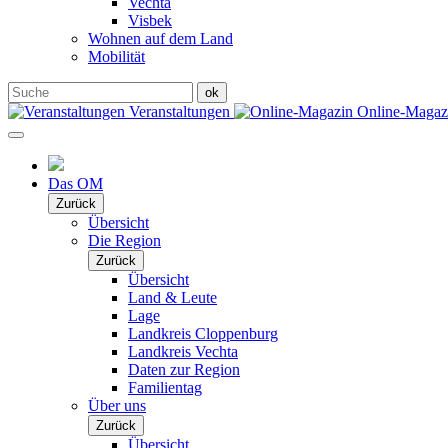
Vechta
Visbek
Wohnen auf dem Land
Mobilität
Veranstaltungen
Online-Maga
Das OM
Zurück
Übersicht
Die Region
Zurück
Übersicht
Land & Leute
Lage
Landkreis Cloppenburg
Landkreis Vechta
Daten zur Region
Familientag
Über uns
Zurück
Übersicht