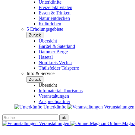
Unterkünfte
Freizeitaktivitäten
Essen & Trinken
Natur entdecken
Kulturleben
5 Erholungsgebiete
Zurück
Übersicht
Barßel & Saterland
Dammer Berge
Hasetal
Nordkreis Vechta
Thülsfelder Talsperre
Info & Service
Zurück
Übersicht
Infomaterial Tourismus
Veranstaltungen
Ansprechpartner
Unterkünfte
Veranstaltunge
Veranstaltungen
Online-Maga