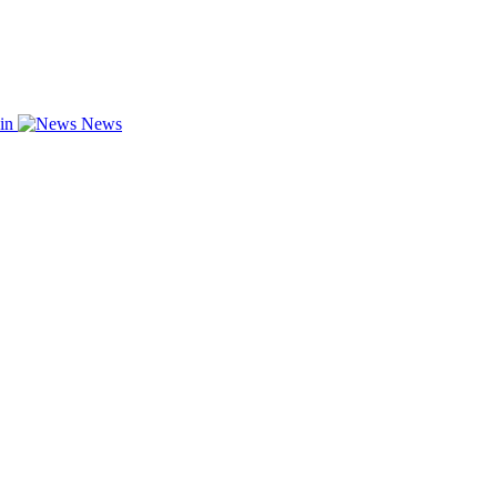
zin
News