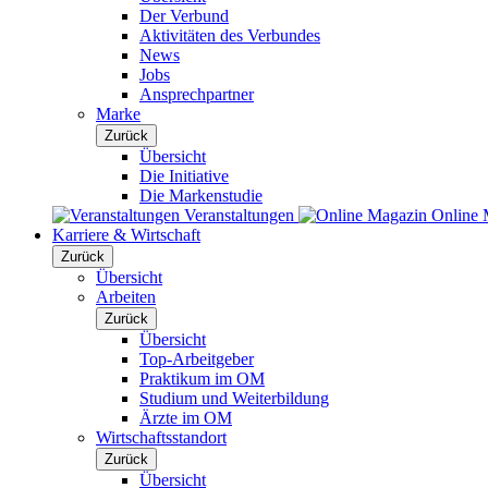
Der Verbund
Aktivitäten des Verbundes
News
Jobs
Ansprechpartner
Marke
Zurück
Übersicht
Die Initiative
Die Markenstudie
Veranstaltungen
Online 
Karriere & Wirtschaft
Zurück
Übersicht
Arbeiten
Zurück
Übersicht
Top-Arbeitgeber
Praktikum im OM
Studium und Weiterbildung
Ärzte im OM
Wirtschaftsstandort
Zurück
Übersicht