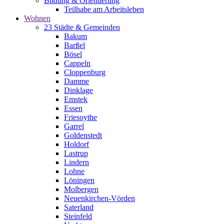
Bildung & Orientierung
Teilhabe am Arbeitsleben
Wohnen
23 Städte & Gemeinden
Bakum
Barßel
Bösel
Cappeln
Cloppenburg
Damme
Dinklage
Emstek
Essen
Friesoythe
Garrel
Goldenstedt
Holdorf
Lastrup
Lindern
Lohne
Löningen
Molbergen
Neuenkirchen-Vörden
Saterland
Steinfeld