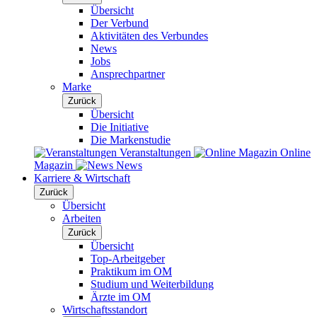
Übersicht
Der Verbund
Aktivitäten des Verbundes
News
Jobs
Ansprechpartner
Marke
Zurück
Übersicht
Die Initiative
Die Markenstudie
Veranstaltungen
Online
Magazin
News
Karriere & Wirtschaft
Zurück
Übersicht
Arbeiten
Zurück
Übersicht
Top-Arbeitgeber
Praktikum im OM
Studium und Weiterbildung
Ärzte im OM
Wirtschaftsstandort