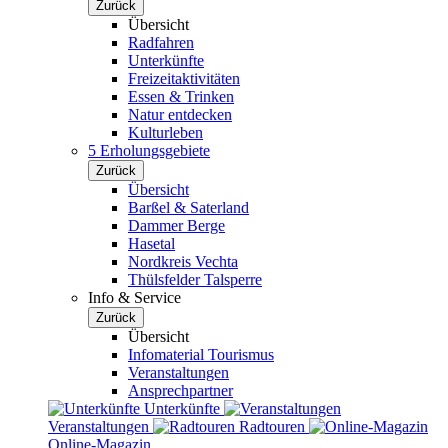
Zurück
Übersicht
Radfahren
Unterkünfte
Freizeitaktivitäten
Essen & Trinken
Natur entdecken
Kulturleben
5 Erholungsgebiete
Zurück
Übersicht
Barßel & Saterland
Dammer Berge
Hasetal
Nordkreis Vechta
Thülsfelder Talsperre
Info & Service
Zurück
Übersicht
Infomaterial Tourismus
Veranstaltungen
Ansprechpartner
Unterkünfte
Veranstaltungen
Radtouren
Online-Magazin