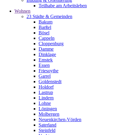
Bildung & Orientierung
Teilhabe am Arbeitsleben
Wohnen
23 Städte & Gemeinden
Bakum
Barßel
Bösel
Cappeln
Cloppenburg
Damme
Dinklage
Emstek
Essen
Friesoythe
Garrel
Goldenstedt
Holdorf
Lastrup
Lindern
Lohne
Löningen
Molbergen
Neuenkirchen-Vörden
Saterland
Steinfeld