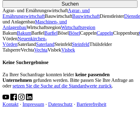
Agrar- und Ernährungswirtschaft
Agrar- und
Ernährungswirtschaft
Bauwirtschaft
Bauwirtschaft
Dienstleister
Dienstle
und Anlagenbau
Maschinen- und
Anlagenbau
Wirtschaftsregion
Wirtschaftsregion
Bakum
Bakum
Barßel
Barßel
Bösel
Bösel
Cappeln
Cappeln
Cloppenburg
Vörden
Neuenkirchen-
Vörden
Saterland
Saterland
Steinfeld
Steinfeld
Thülsfelder
TalsperreVechta
Vechta
Visbek
Visbek
Keine Suchergebnisse
Zu Ihrer Suchanfrage konnten leider
keine passenden
Unternehmen
gefunden werden. Bitte passen Sie Ihre Anfrage an
oder
setzen Sie die Suche auf die Standardwerte zurück
.
Kontakt
·
Impressum
·
Datenschutz
·
Barrierefreiheit