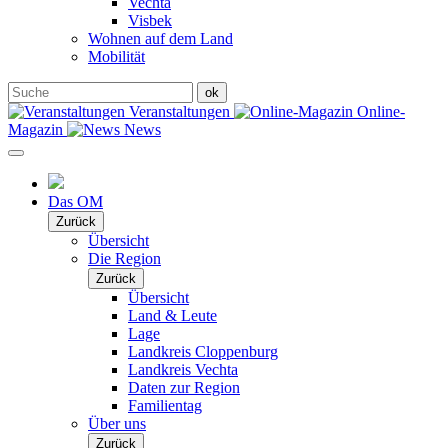
Vechta
Visbek
Wohnen auf dem Land
Mobilität
Veranstaltungen
Online-
Magazin
News
Das OM
Zurück
Übersicht
Die Region
Zurück
Übersicht
Land & Leute
Lage
Landkreis Cloppenburg
Landkreis Vechta
Daten zur Region
Familientag
Über uns
Zurück