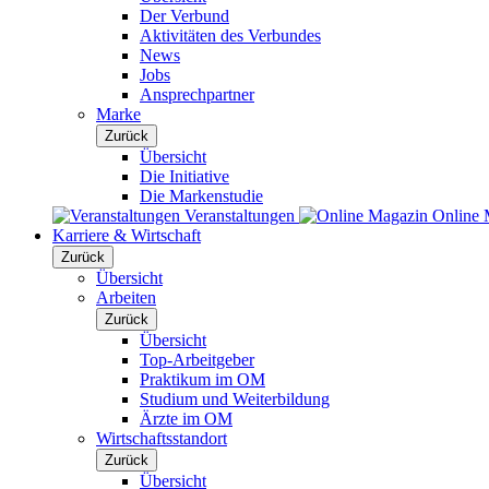
Der Verbund
Aktivitäten des Verbundes
News
Jobs
Ansprechpartner
Marke
Zurück
Übersicht
Die Initiative
Die Markenstudie
Veranstaltungen
Online 
Karriere & Wirtschaft
Zurück
Übersicht
Arbeiten
Zurück
Übersicht
Top-Arbeitgeber
Praktikum im OM
Studium und Weiterbildung
Ärzte im OM
Wirtschaftsstandort
Zurück
Übersicht