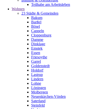
Bildung & Orientierung
Teilhabe am Arbeitsleben
Wohnen
23 Städte & Gemeinden
Bakum
Barßel
Bösel
Cappeln
Cloppenburg
Damme
Dinklage
Emstek
Essen
Friesoythe
Garrel
Goldenstedt
Holdorf
Lastrup
Lindern
Lohne
Löningen
Molbergen
Neuenkirchen-Vörden
Saterland
Steinfeld