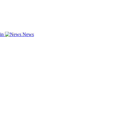
zin
News