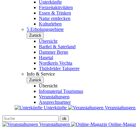
Unterkünfte
Freizeitaktivitäten
Essen & Trinken
Natur entdecken
Kulturleben
5 Erholungsgebiete
Zurück
Übersicht
Barßel & Saterland
Dammer Berge
Hasetal
Nordkreis Vechta
Thülsfelder Talsperre
Info & Service
Zurück
Übersicht
Infomaterial Tourismus
Veranstaltungen
Ansprechpartner
Unterkünfte
Veranstaltunge
Veranstaltungen
Online-Maga