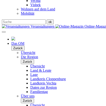
Vechta
Visbek
Wohnen auf dem Land
Mobilität
Veranstaltungen
Online-Maga
Das OM
Zurück
Übersicht
Die Region
Zurück
Übersicht
Land & Leute
Lage
Landkreis Cloppenburg
Landkreis Vechta
Daten zur Region
Familientag
Über uns
Zurück
Übersicht