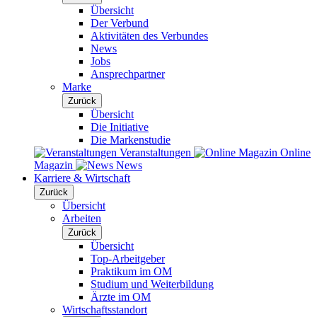
Übersicht
Der Verbund
Aktivitäten des Verbundes
News
Jobs
Ansprechpartner
Marke
Zurück
Übersicht
Die Initiative
Die Markenstudie
Veranstaltungen
Online
Magazin
News
Karriere & Wirtschaft
Zurück
Übersicht
Arbeiten
Zurück
Übersicht
Top-Arbeitgeber
Praktikum im OM
Studium und Weiterbildung
Ärzte im OM
Wirtschaftsstandort