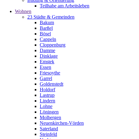
Bildung & Orientierung
Teilhabe am Arbeitsleben
Wohnen
23 Städte & Gemeinden
Bakum
Barßel
Bösel
Cappeln
Cloppenburg
Damme
Dinklage
Emstek
Essen
Friesoythe
Garrel
Goldenstedt
Holdorf
Lastrup
Lindern
Lohne
Löningen
Molbergen
Neuenkirchen-Vörden
Saterland
Steinfeld