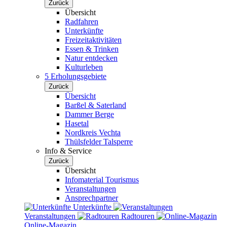
Zurück
Übersicht
Radfahren
Unterkünfte
Freizeitaktivitäten
Essen & Trinken
Natur entdecken
Kulturleben
5 Erholungsgebiete
Zurück
Übersicht
Barßel & Saterland
Dammer Berge
Hasetal
Nordkreis Vechta
Thülsfelder Talsperre
Info & Service
Zurück
Übersicht
Infomaterial Tourismus
Veranstaltungen
Ansprechpartner
Unterkünfte
Veranstaltungen
Radtouren
Online-Magazin