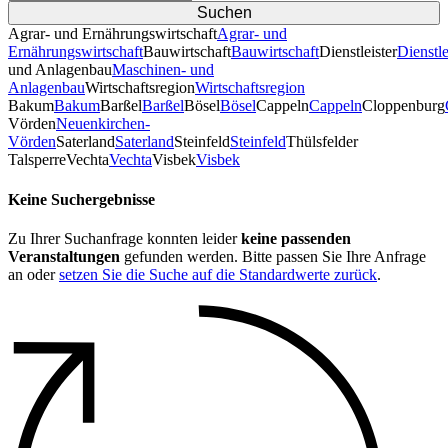
Agrar- und Ernährungswirtschaft
Agrar- und
Ernährungswirtschaft
Bauwirtschaft
Bauwirtschaft
Dienstleister
Dienstle
und Anlagenbau
Maschinen- und
Anlagenbau
Wirtschaftsregion
Wirtschaftsregion
Bakum
Bakum
Barßel
Barßel
Bösel
Bösel
Cappeln
Cappeln
Cloppenburg
Vörden
Neuenkirchen-
Vörden
Saterland
Saterland
Steinfeld
Steinfeld
Thülsfelder
TalsperreVechta
Vechta
Visbek
Visbek
Keine Suchergebnisse
Zu Ihrer Suchanfrage konnten leider
keine passenden
Veranstaltungen
gefunden werden. Bitte passen Sie Ihre Anfrage
an oder
setzen Sie die Suche auf die Standardwerte zurück
.