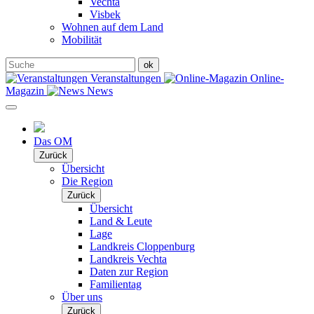
Vechta
Visbek
Wohnen auf dem Land
Mobilität
Veranstaltungen
Online-
Magazin
News
Das OM
Zurück
Übersicht
Die Region
Zurück
Übersicht
Land & Leute
Lage
Landkreis Cloppenburg
Landkreis Vechta
Daten zur Region
Familientag
Über uns
Zurück