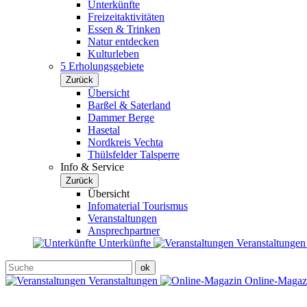
Unterkünfte
Freizeitaktivitäten
Essen & Trinken
Natur entdecken
Kulturleben
5 Erholungsgebiete
Zurück
Übersicht
Barßel & Saterland
Dammer Berge
Hasetal
Nordkreis Vechta
Thülsfelder Talsperre
Info & Service
Zurück
Übersicht
Infomaterial Tourismus
Veranstaltungen
Ansprechpartner
Unterkünfte
Veranstaltunge
Veranstaltungen
Online-Maga