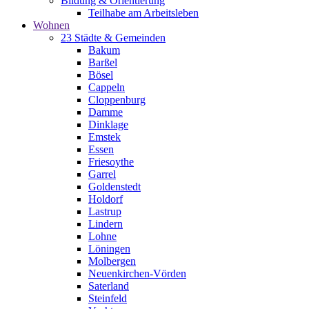
Bildung & Orientierung
Teilhabe am Arbeitsleben
Wohnen
23 Städte & Gemeinden
Bakum
Barßel
Bösel
Cappeln
Cloppenburg
Damme
Dinklage
Emstek
Essen
Friesoythe
Garrel
Goldenstedt
Holdorf
Lastrup
Lindern
Lohne
Löningen
Molbergen
Neuenkirchen-Vörden
Saterland
Steinfeld