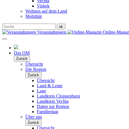
Vechta
Visbek
Wohnen auf dem Land
Mobilität
Veranstaltungen
Online-Maga
Das OM
Zurück
Übersicht
Die Region
Zurück
Übersicht
Land & Leute
Lage
Landkreis Cloppenburg
Landkreis Vechta
Daten zur Region
Familientag
Über uns
Zurück
Übersicht