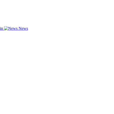
zin
News