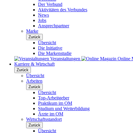
Der Verbund
Aktivitäten des Verbundes
News
Jobs
Ansprechpartner
Marke
Zurück
Übersicht
Die Initiative
Die Markenstudie
Veranstaltungen
Online 
Karriere & Wirtschaft
Zurück
Übersicht
Arbeiten
Zurück
Übersicht
Top-Arbeitgeber
Praktikum im OM
Studium und Weiterbildung
Ärzte im OM
Wirtschaftsstandort
Zurück
Übersicht