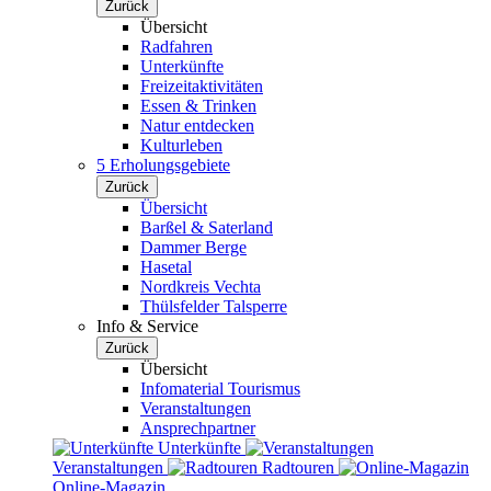
Zurück
Übersicht
Radfahren
Unterkünfte
Freizeitaktivitäten
Essen & Trinken
Natur entdecken
Kulturleben
5 Erholungsgebiete
Zurück
Übersicht
Barßel & Saterland
Dammer Berge
Hasetal
Nordkreis Vechta
Thülsfelder Talsperre
Info & Service
Zurück
Übersicht
Infomaterial Tourismus
Veranstaltungen
Ansprechpartner
Unterkünfte
Veranstaltungen
Radtouren
Online-Magazin