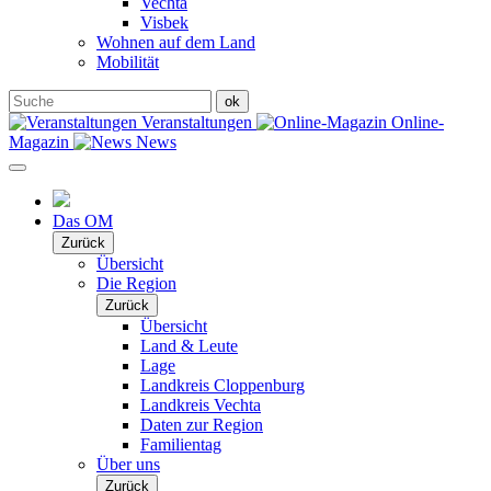
Vechta
Visbek
Wohnen auf dem Land
Mobilität
Veranstaltungen
Online-
Magazin
News
Das OM
Zurück
Übersicht
Die Region
Zurück
Übersicht
Land & Leute
Lage
Landkreis Cloppenburg
Landkreis Vechta
Daten zur Region
Familientag
Über uns
Zurück