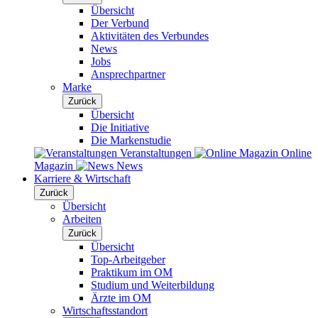
Übersicht
Der Verbund
Aktivitäten des Verbundes
News
Jobs
Ansprechpartner
Marke
Zurück
Übersicht
Die Initiative
Die Markenstudie
Veranstaltungen
Online
Magazin
News
Karriere & Wirtschaft
Zurück
Übersicht
Arbeiten
Zurück
Übersicht
Top-Arbeitgeber
Praktikum im OM
Studium und Weiterbildung
Ärzte im OM
Wirtschaftsstandort