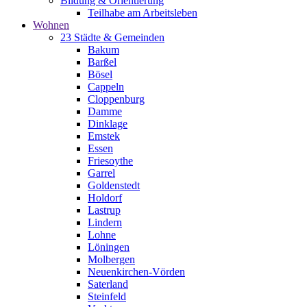
Bildung & Orientierung
Teilhabe am Arbeitsleben
Wohnen
23 Städte & Gemeinden
Bakum
Barßel
Bösel
Cappeln
Cloppenburg
Damme
Dinklage
Emstek
Essen
Friesoythe
Garrel
Goldenstedt
Holdorf
Lastrup
Lindern
Lohne
Löningen
Molbergen
Neuenkirchen-Vörden
Saterland
Steinfeld