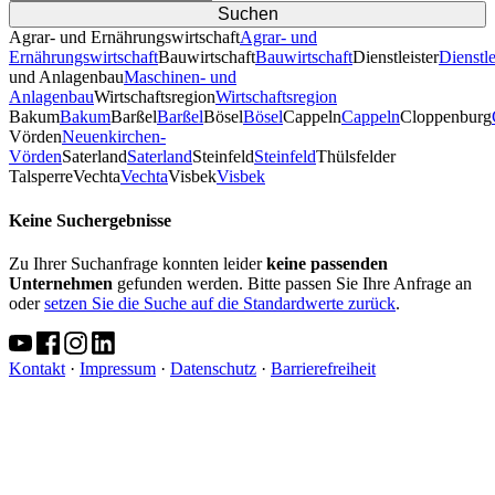
Agrar- und Ernährungswirtschaft
Agrar- und
Ernährungswirtschaft
Bauwirtschaft
Bauwirtschaft
Dienstleister
Dienstle
und Anlagenbau
Maschinen- und
Anlagenbau
Wirtschaftsregion
Wirtschaftsregion
Bakum
Bakum
Barßel
Barßel
Bösel
Bösel
Cappeln
Cappeln
Cloppenburg
Vörden
Neuenkirchen-
Vörden
Saterland
Saterland
Steinfeld
Steinfeld
Thülsfelder
TalsperreVechta
Vechta
Visbek
Visbek
Keine Suchergebnisse
Zu Ihrer Suchanfrage konnten leider
keine passenden
Unternehmen
gefunden werden. Bitte passen Sie Ihre Anfrage an
oder
setzen Sie die Suche auf die Standardwerte zurück
.
Kontakt
·
Impressum
·
Datenschutz
·
Barrierefreiheit