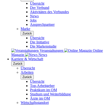
Übersicht
Der Verbund
Aktivitäten des Verbundes
News
Jobs
Ansprechpartner
Marke
Zurück
Übersicht
Die Initiative
Die Markenstudie
Veranstaltungen
Online
Magazin
News
Karriere & Wirtschaft
Zurück
Übersicht
Arbeiten
Zurück
Übersicht
Top-Arbeitgeber
Praktikum im OM
Studium und Weiterbildung
Ärzte im OM
Wirtschaftsstandort