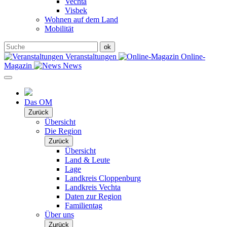
Vechta
Visbek
Wohnen auf dem Land
Mobilität
Veranstaltungen
Online-
Magazin
News
Das OM
Zurück
Übersicht
Die Region
Zurück
Übersicht
Land & Leute
Lage
Landkreis Cloppenburg
Landkreis Vechta
Daten zur Region
Familientag
Über uns
Zurück