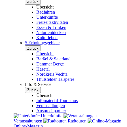
Zurück
Übersicht
Radfahren
Unterkünfte
Freizeitaktivitäten
Essen & Trinken
Natur entdecken
Kulturleben
5 Erholungsgebiete
Zurück
Übersicht
Barßel & Saterland
Dammer Berge
Hasetal
Nordkreis Vechta
Thülsfelder Talsperre
Info & Service
Zurück
Übersicht
Infomaterial Tourismus
Veranstaltungen
Ansprechpartner
Unterkünfte
Veranstaltungen
Radtouren
Online-Magazin