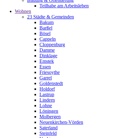
Bildung & Orientierung
Teilhabe am Arbeitsleben
Wohnen
23 Städte & Gemeinden
Bakum
Barßel
Bösel
Cappeln
Cloppenburg
Damme
Dinklage
Emstek
Essen
Friesoythe
Garrel
Goldenstedt
Holdorf
Lastrup
Lindern
Lohne
Löningen
Molbergen
Neuenkirchen-Vörden
Saterland
Steinfeld