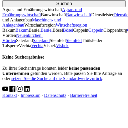
Agrar- und Ernährungswirtschaft
Agrar- und
Ernährungswirtschaft
Bauwirtschaft
Bauwirtschaft
Dienstleister
Dienstle
und Anlagenbau
Maschinen- und
Anlagenbau
Wirtschaftsregion
Wirtschaftsregion
Bakum
Bakum
Barßel
Barßel
Bösel
Bösel
Cappeln
Cappeln
Cloppenburg
Vörden
Neuenkirchen-
Vörden
Saterland
Saterland
Steinfeld
Steinfeld
Thülsfelder
TalsperreVechta
Vechta
Visbek
Visbek
Keine Suchergebnisse
Zu Ihrer Suchanfrage konnten leider
keine passenden
Unternehmen
gefunden werden. Bitte passen Sie Ihre Anfrage an
oder
setzen Sie die Suche auf die Standardwerte zurück
.
Kontakt
·
Impressum
·
Datenschutz
·
Barrierefreiheit