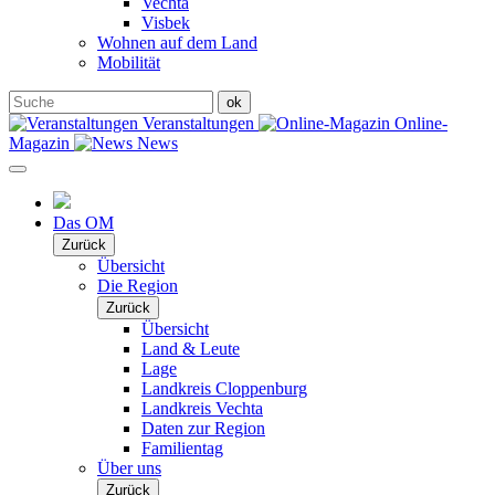
Vechta
Visbek
Wohnen auf dem Land
Mobilität
Veranstaltungen
Online-
Magazin
News
Das OM
Zurück
Übersicht
Die Region
Zurück
Übersicht
Land & Leute
Lage
Landkreis Cloppenburg
Landkreis Vechta
Daten zur Region
Familientag
Über uns
Zurück