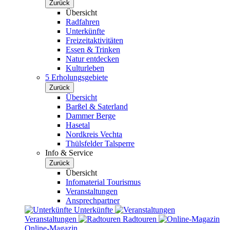
Zurück
Übersicht
Radfahren
Unterkünfte
Freizeitaktivitäten
Essen & Trinken
Natur entdecken
Kulturleben
5 Erholungsgebiete
Zurück
Übersicht
Barßel & Saterland
Dammer Berge
Hasetal
Nordkreis Vechta
Thülsfelder Talsperre
Info & Service
Zurück
Übersicht
Infomaterial Tourismus
Veranstaltungen
Ansprechpartner
Unterkünfte
Veranstaltungen
Radtouren
Online-Magazin