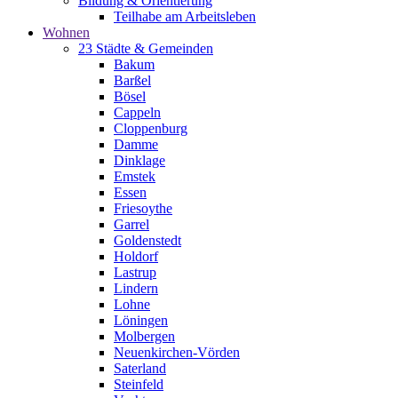
Bildung & Orientierung
Teilhabe am Arbeitsleben
Wohnen
23 Städte & Gemeinden
Bakum
Barßel
Bösel
Cappeln
Cloppenburg
Damme
Dinklage
Emstek
Essen
Friesoythe
Garrel
Goldenstedt
Holdorf
Lastrup
Lindern
Lohne
Löningen
Molbergen
Neuenkirchen-Vörden
Saterland
Steinfeld