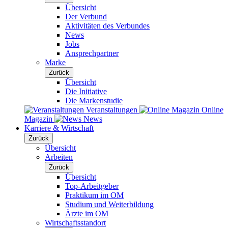
Übersicht
Der Verbund
Aktivitäten des Verbundes
News
Jobs
Ansprechpartner
Marke
Zurück
Übersicht
Die Initiative
Die Markenstudie
Veranstaltungen
Online
Magazin
News
Karriere & Wirtschaft
Zurück
Übersicht
Arbeiten
Zurück
Übersicht
Top-Arbeitgeber
Praktikum im OM
Studium und Weiterbildung
Ärzte im OM
Wirtschaftsstandort