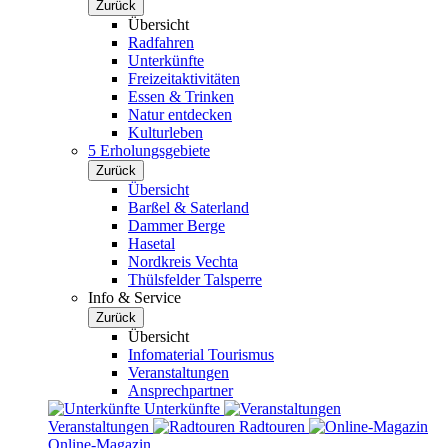
Zurück
Übersicht
Radfahren
Unterkünfte
Freizeitaktivitäten
Essen & Trinken
Natur entdecken
Kulturleben
5 Erholungsgebiete
Zurück
Übersicht
Barßel & Saterland
Dammer Berge
Hasetal
Nordkreis Vechta
Thülsfelder Talsperre
Info & Service
Zurück
Übersicht
Infomaterial Tourismus
Veranstaltungen
Ansprechpartner
Unterkünfte
Veranstaltungen
Radtouren
Online-Magazin