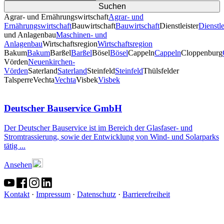
Agrar- und Ernährungswirtschaft
Agrar- und
Ernährungswirtschaft
Bauwirtschaft
Bauwirtschaft
Dienstleister
Dienstle
und Anlagenbau
Maschinen- und
Anlagenbau
Wirtschaftsregion
Wirtschaftsregion
Bakum
Bakum
Barßel
Barßel
Bösel
Bösel
Cappeln
Cappeln
Cloppenburg
Vörden
Neuenkirchen-
Vörden
Saterland
Saterland
Steinfeld
Steinfeld
Thülsfelder
TalsperreVechta
Vechta
Visbek
Visbek
Deutscher Bauservice GmbH
Der Deutscher Bauservice ist im Bereich der Glasfaser- und
Stromtrassierung, sowie der Entwicklung von Wind- und Solarparks
tätig ...
Ansehen
Kontakt
·
Impressum
·
Datenschutz
·
Barrierefreiheit