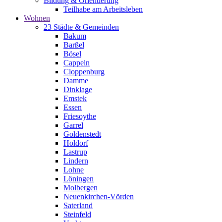
Bildung & Orientierung
Teilhabe am Arbeitsleben
Wohnen
23 Städte & Gemeinden
Bakum
Barßel
Bösel
Cappeln
Cloppenburg
Damme
Dinklage
Emstek
Essen
Friesoythe
Garrel
Goldenstedt
Holdorf
Lastrup
Lindern
Lohne
Löningen
Molbergen
Neuenkirchen-Vörden
Saterland
Steinfeld