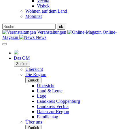
Vechta
Visbek
Wohnen auf dem Land
Mobilität
Veranstaltungen
Online-
Magazin
News
Das OM
Zurück
Übersicht
Die Region
Zurück
Übersicht
Land & Leute
Lage
Landkreis Cloppenburg
Landkreis Vechta
Daten zur Region
Familientag
Über uns
Zurück