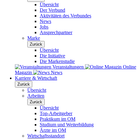
Übersicht
Der Verbund
Aktivitäten des Verbundes
News
Jobs
Ansprechpartner
Marke
Zurück
Übersicht
Die Initiative
Die Markenstudie
Veranstaltungen
Online
Magazin
News
Karriere & Wirtschaft
Zurück
Übersicht
Arbeiten
Zurück
Übersicht
Top-Arbeitgeber
Praktikum im OM
Studium und Weiterbildung
Ärzte im OM
Wirtschaftsstandort