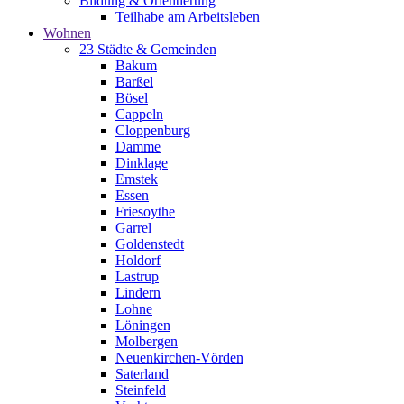
Bildung & Orientierung
Teilhabe am Arbeitsleben
Wohnen
23 Städte & Gemeinden
Bakum
Barßel
Bösel
Cappeln
Cloppenburg
Damme
Dinklage
Emstek
Essen
Friesoythe
Garrel
Goldenstedt
Holdorf
Lastrup
Lindern
Lohne
Löningen
Molbergen
Neuenkirchen-Vörden
Saterland
Steinfeld