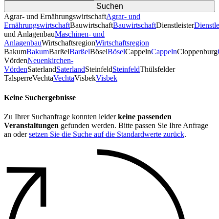
Agrar- und Ernährungswirtschaft
Agrar- und
Ernährungswirtschaft
Bauwirtschaft
Bauwirtschaft
Dienstleister
Dienstle
und Anlagenbau
Maschinen- und
Anlagenbau
Wirtschaftsregion
Wirtschaftsregion
Bakum
Bakum
Barßel
Barßel
Bösel
Bösel
Cappeln
Cappeln
Cloppenburg
Vörden
Neuenkirchen-
Vörden
Saterland
Saterland
Steinfeld
Steinfeld
Thülsfelder
TalsperreVechta
Vechta
Visbek
Visbek
Keine Suchergebnisse
Zu Ihrer Suchanfrage konnten leider
keine passenden
Veranstaltungen
gefunden werden. Bitte passen Sie Ihre Anfrage
an oder
setzen Sie die Suche auf die Standardwerte zurück
.