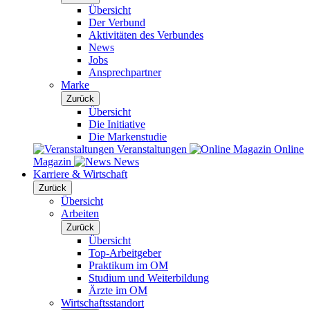
Übersicht
Der Verbund
Aktivitäten des Verbundes
News
Jobs
Ansprechpartner
Marke
Zurück
Übersicht
Die Initiative
Die Markenstudie
Veranstaltungen
Online
Magazin
News
Karriere & Wirtschaft
Zurück
Übersicht
Arbeiten
Zurück
Übersicht
Top-Arbeitgeber
Praktikum im OM
Studium und Weiterbildung
Ärzte im OM
Wirtschaftsstandort