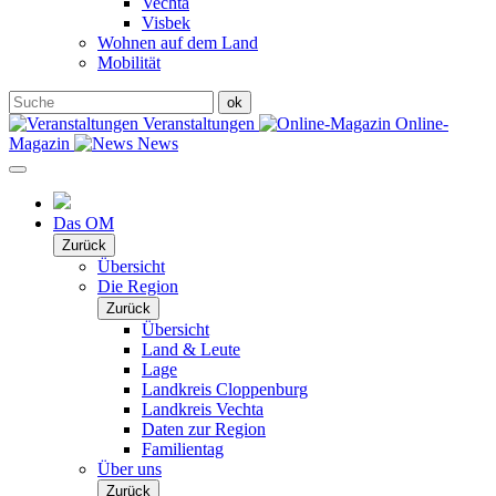
Vechta
Visbek
Wohnen auf dem Land
Mobilität
Veranstaltungen
Online-
Magazin
News
Das OM
Zurück
Übersicht
Die Region
Zurück
Übersicht
Land & Leute
Lage
Landkreis Cloppenburg
Landkreis Vechta
Daten zur Region
Familientag
Über uns
Zurück