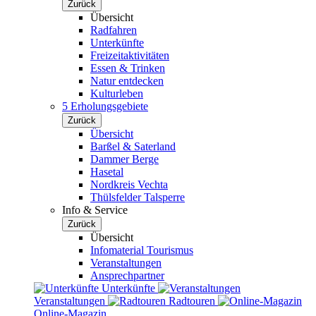
Zurück
Übersicht
Radfahren
Unterkünfte
Freizeitaktivitäten
Essen & Trinken
Natur entdecken
Kulturleben
5 Erholungsgebiete
Zurück
Übersicht
Barßel & Saterland
Dammer Berge
Hasetal
Nordkreis Vechta
Thülsfelder Talsperre
Info & Service
Zurück
Übersicht
Infomaterial Tourismus
Veranstaltungen
Ansprechpartner
Unterkünfte
Veranstaltungen
Radtouren
Online-Magazin