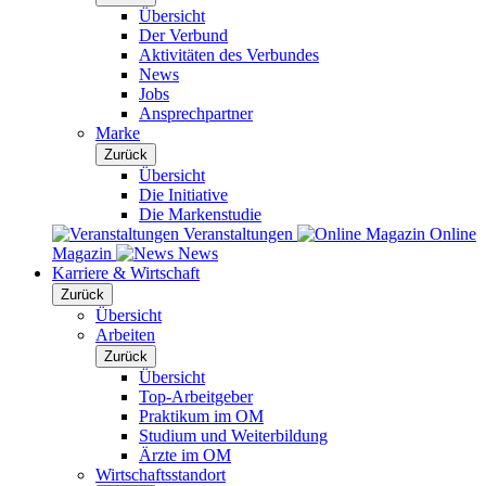
Übersicht
Der Verbund
Aktivitäten des Verbundes
News
Jobs
Ansprechpartner
Marke
Zurück
Übersicht
Die Initiative
Die Markenstudie
Veranstaltungen
Online
Magazin
News
Karriere & Wirtschaft
Zurück
Übersicht
Arbeiten
Zurück
Übersicht
Top-Arbeitgeber
Praktikum im OM
Studium und Weiterbildung
Ärzte im OM
Wirtschaftsstandort