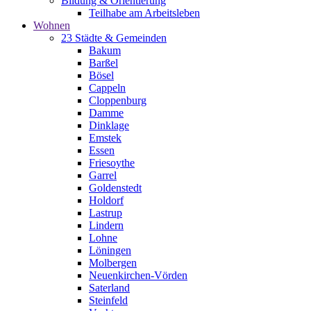
Bildung & Orientierung
Teilhabe am Arbeitsleben
Wohnen
23 Städte & Gemeinden
Bakum
Barßel
Bösel
Cappeln
Cloppenburg
Damme
Dinklage
Emstek
Essen
Friesoythe
Garrel
Goldenstedt
Holdorf
Lastrup
Lindern
Lohne
Löningen
Molbergen
Neuenkirchen-Vörden
Saterland
Steinfeld