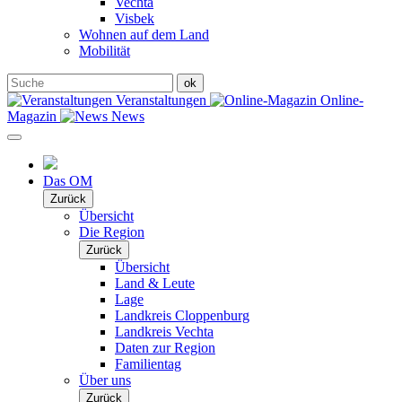
Vechta
Visbek
Wohnen auf dem Land
Mobilität
Veranstaltungen
Online-
Magazin
News
Das OM
Zurück
Übersicht
Die Region
Zurück
Übersicht
Land & Leute
Lage
Landkreis Cloppenburg
Landkreis Vechta
Daten zur Region
Familientag
Über uns
Zurück