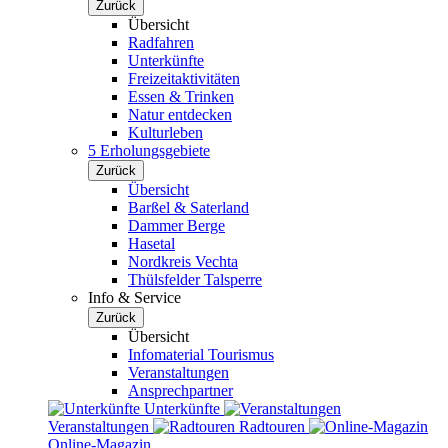
Zurück
Übersicht
Radfahren
Unterkünfte
Freizeitaktivitäten
Essen & Trinken
Natur entdecken
Kulturleben
5 Erholungsgebiete
Zurück
Übersicht
Barßel & Saterland
Dammer Berge
Hasetal
Nordkreis Vechta
Thülsfelder Talsperre
Info & Service
Zurück
Übersicht
Infomaterial Tourismus
Veranstaltungen
Ansprechpartner
Unterkünfte
Veranstaltungen
Radtouren
Online-Magazin