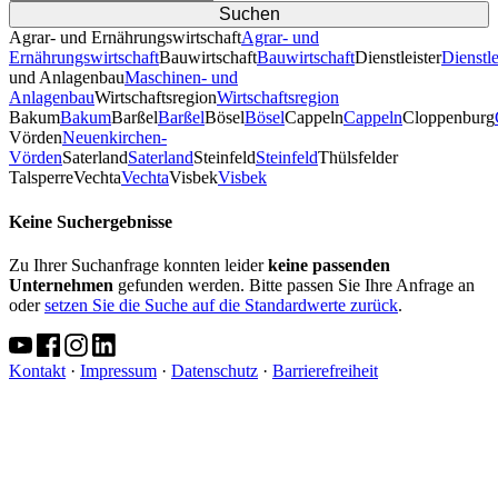
Agrar- und Ernährungswirtschaft
Agrar- und
Ernährungswirtschaft
Bauwirtschaft
Bauwirtschaft
Dienstleister
Dienstle
und Anlagenbau
Maschinen- und
Anlagenbau
Wirtschaftsregion
Wirtschaftsregion
Bakum
Bakum
Barßel
Barßel
Bösel
Bösel
Cappeln
Cappeln
Cloppenburg
Vörden
Neuenkirchen-
Vörden
Saterland
Saterland
Steinfeld
Steinfeld
Thülsfelder
TalsperreVechta
Vechta
Visbek
Visbek
Keine Suchergebnisse
Zu Ihrer Suchanfrage konnten leider
keine passenden
Unternehmen
gefunden werden. Bitte passen Sie Ihre Anfrage an
oder
setzen Sie die Suche auf die Standardwerte zurück
.
Kontakt
·
Impressum
·
Datenschutz
·
Barrierefreiheit