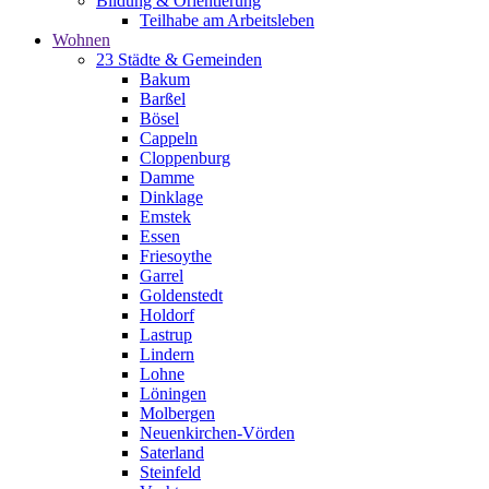
Bildung & Orientierung
Teilhabe am Arbeitsleben
Wohnen
23 Städte & Gemeinden
Bakum
Barßel
Bösel
Cappeln
Cloppenburg
Damme
Dinklage
Emstek
Essen
Friesoythe
Garrel
Goldenstedt
Holdorf
Lastrup
Lindern
Lohne
Löningen
Molbergen
Neuenkirchen-Vörden
Saterland
Steinfeld