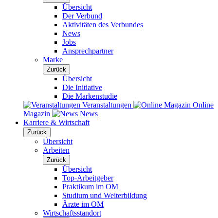
Übersicht
Der Verbund
Aktivitäten des Verbundes
News
Jobs
Ansprechpartner
Marke
Zurück
Übersicht
Die Initiative
Die Markenstudie
Veranstaltungen
Online
Magazin
News
Karriere & Wirtschaft
Zurück
Übersicht
Arbeiten
Zurück
Übersicht
Top-Arbeitgeber
Praktikum im OM
Studium und Weiterbildung
Ärzte im OM
Wirtschaftsstandort