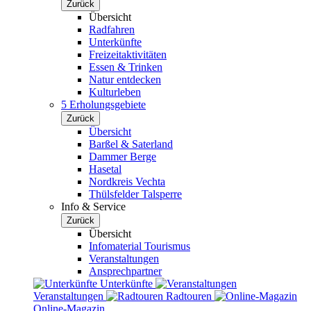
Zurück
Übersicht
Radfahren
Unterkünfte
Freizeitaktivitäten
Essen & Trinken
Natur entdecken
Kulturleben
5 Erholungsgebiete
Zurück
Übersicht
Barßel & Saterland
Dammer Berge
Hasetal
Nordkreis Vechta
Thülsfelder Talsperre
Info & Service
Zurück
Übersicht
Infomaterial Tourismus
Veranstaltungen
Ansprechpartner
Unterkünfte
Veranstaltungen
Radtouren
Online-Magazin