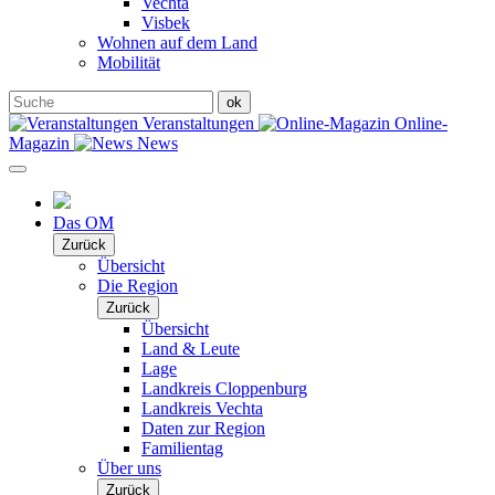
Vechta
Visbek
Wohnen auf dem Land
Mobilität
Veranstaltungen
Online-
Magazin
News
Das OM
Zurück
Übersicht
Die Region
Zurück
Übersicht
Land & Leute
Lage
Landkreis Cloppenburg
Landkreis Vechta
Daten zur Region
Familientag
Über uns
Zurück