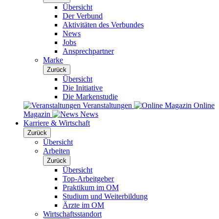
Übersicht
Der Verbund
Aktivitäten des Verbundes
News
Jobs
Ansprechpartner
Marke
Zurück
Übersicht
Die Initiative
Die Markenstudie
Veranstaltungen
Online
Magazin
News
Karriere & Wirtschaft
Zurück
Übersicht
Arbeiten
Zurück
Übersicht
Top-Arbeitgeber
Praktikum im OM
Studium und Weiterbildung
Ärzte im OM
Wirtschaftsstandort