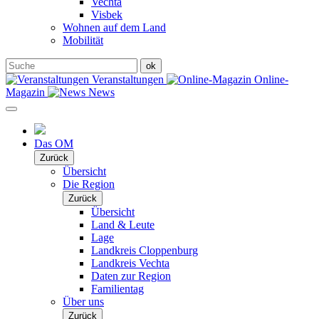
Vechta
Visbek
Wohnen auf dem Land
Mobilität
Veranstaltungen
Online-
Magazin
News
Das OM
Zurück
Übersicht
Die Region
Zurück
Übersicht
Land & Leute
Lage
Landkreis Cloppenburg
Landkreis Vechta
Daten zur Region
Familientag
Über uns
Zurück