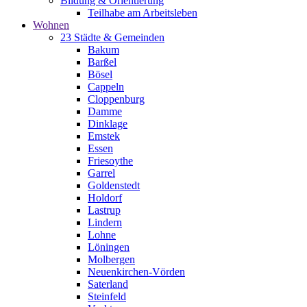
Bildung & Orientierung
Teilhabe am Arbeitsleben
Wohnen
23 Städte & Gemeinden
Bakum
Barßel
Bösel
Cappeln
Cloppenburg
Damme
Dinklage
Emstek
Essen
Friesoythe
Garrel
Goldenstedt
Holdorf
Lastrup
Lindern
Lohne
Löningen
Molbergen
Neuenkirchen-Vörden
Saterland
Steinfeld