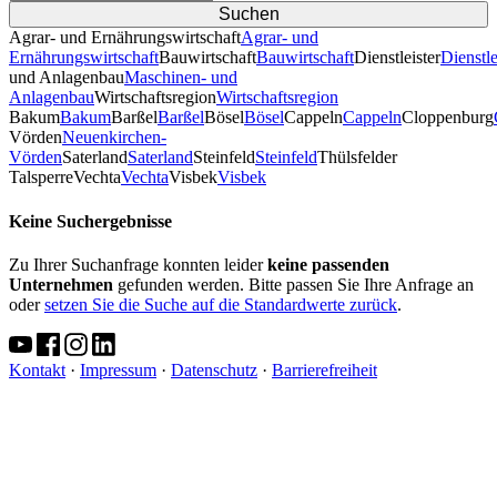
Agrar- und Ernährungswirtschaft
Agrar- und
Ernährungswirtschaft
Bauwirtschaft
Bauwirtschaft
Dienstleister
Dienstle
und Anlagenbau
Maschinen- und
Anlagenbau
Wirtschaftsregion
Wirtschaftsregion
Bakum
Bakum
Barßel
Barßel
Bösel
Bösel
Cappeln
Cappeln
Cloppenburg
Vörden
Neuenkirchen-
Vörden
Saterland
Saterland
Steinfeld
Steinfeld
Thülsfelder
TalsperreVechta
Vechta
Visbek
Visbek
Keine Suchergebnisse
Zu Ihrer Suchanfrage konnten leider
keine passenden
Unternehmen
gefunden werden. Bitte passen Sie Ihre Anfrage an
oder
setzen Sie die Suche auf die Standardwerte zurück
.
Kontakt
·
Impressum
·
Datenschutz
·
Barrierefreiheit