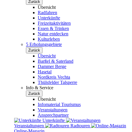
Zurück
Übersicht
Radfahren
Unterkünfte
Freizeitaktivitäten
Essen & Trinken
Natur entdecken
Kulturleben
5 Erholungsgebiete
Zurück
Übersicht
Barßel & Saterland
Dammer Berge
Hasetal
Nordkreis Vechta
Thülsfelder Talsperre
Info & Service
Zurück
Übersicht
Infomaterial Tourismus
Veranstaltungen
Ansprechpartner
Unterkünfte
Veranstaltungen
Radtouren
Online-Magazin