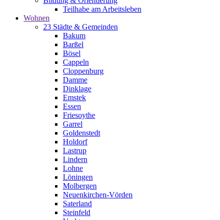
Bildung & Orientierung
Teilhabe am Arbeitsleben
Wohnen
23 Städte & Gemeinden
Bakum
Barßel
Bösel
Cappeln
Cloppenburg
Damme
Dinklage
Emstek
Essen
Friesoythe
Garrel
Goldenstedt
Holdorf
Lastrup
Lindern
Lohne
Löningen
Molbergen
Neuenkirchen-Vörden
Saterland
Steinfeld