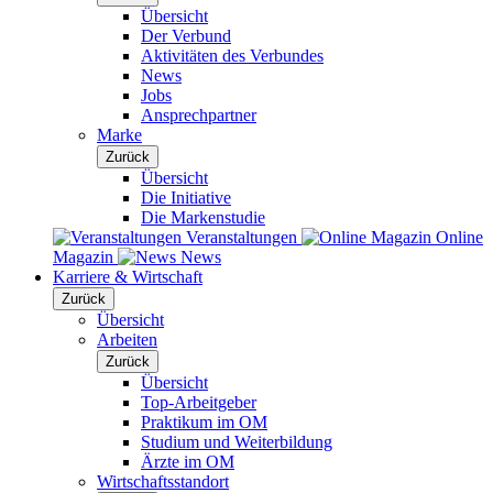
Übersicht
Der Verbund
Aktivitäten des Verbundes
News
Jobs
Ansprechpartner
Marke
Zurück
Übersicht
Die Initiative
Die Markenstudie
Veranstaltungen
Online
Magazin
News
Karriere & Wirtschaft
Zurück
Übersicht
Arbeiten
Zurück
Übersicht
Top-Arbeitgeber
Praktikum im OM
Studium und Weiterbildung
Ärzte im OM
Wirtschaftsstandort