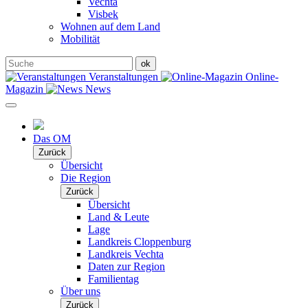
Vechta
Visbek
Wohnen auf dem Land
Mobilität
Veranstaltungen
Online-
Magazin
News
Das OM
Zurück
Übersicht
Die Region
Zurück
Übersicht
Land & Leute
Lage
Landkreis Cloppenburg
Landkreis Vechta
Daten zur Region
Familientag
Über uns
Zurück