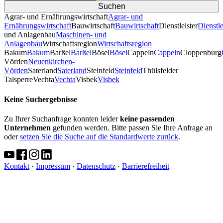
Agrar- und Ernährungswirtschaft
Agrar- und
Ernährungswirtschaft
Bauwirtschaft
Bauwirtschaft
Dienstleister
Dienstle
und Anlagenbau
Maschinen- und
Anlagenbau
Wirtschaftsregion
Wirtschaftsregion
Bakum
Bakum
Barßel
Barßel
Bösel
Bösel
Cappeln
Cappeln
Cloppenburg
Vörden
Neuenkirchen-
Vörden
Saterland
Saterland
Steinfeld
Steinfeld
Thülsfelder
TalsperreVechta
Vechta
Visbek
Visbek
Keine Suchergebnisse
Zu Ihrer Suchanfrage konnten leider
keine passenden
Unternehmen
gefunden werden. Bitte passen Sie Ihre Anfrage an
oder
setzen Sie die Suche auf die Standardwerte zurück
.
Kontakt
·
Impressum
·
Datenschutz
·
Barrierefreiheit