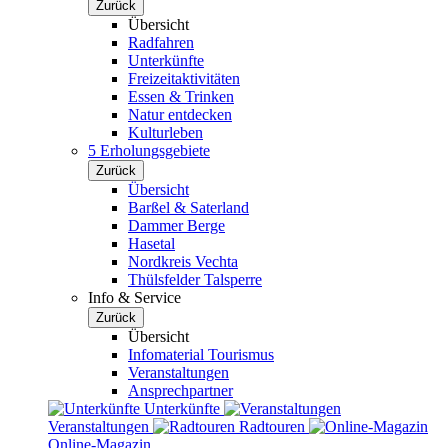
Zurück
Übersicht
Radfahren
Unterkünfte
Freizeitaktivitäten
Essen & Trinken
Natur entdecken
Kulturleben
5 Erholungsgebiete
Zurück
Übersicht
Barßel & Saterland
Dammer Berge
Hasetal
Nordkreis Vechta
Thülsfelder Talsperre
Info & Service
Zurück
Übersicht
Infomaterial Tourismus
Veranstaltungen
Ansprechpartner
Unterkünfte
Veranstaltungen
Radtouren
Online-Magazin