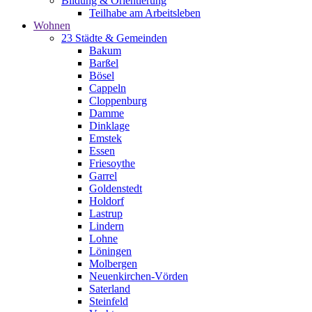
Bildung & Orientierung
Teilhabe am Arbeitsleben
Wohnen
23 Städte & Gemeinden
Bakum
Barßel
Bösel
Cappeln
Cloppenburg
Damme
Dinklage
Emstek
Essen
Friesoythe
Garrel
Goldenstedt
Holdorf
Lastrup
Lindern
Lohne
Löningen
Molbergen
Neuenkirchen-Vörden
Saterland
Steinfeld