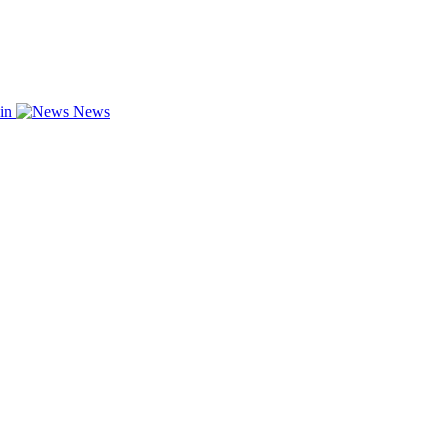
zin
News