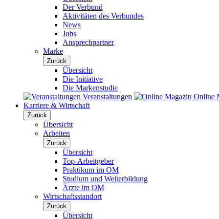
Der Verbund
Aktivitäten des Verbundes
News
Jobs
Ansprechpartner
Marke
Zurück
Übersicht
Die Initiative
Die Markenstudie
Veranstaltungen
Online 
Karriere & Wirtschaft
Zurück
Übersicht
Arbeiten
Zurück
Übersicht
Top-Arbeitgeber
Praktikum im OM
Studium und Weiterbildung
Ärzte im OM
Wirtschaftsstandort
Zurück
Übersicht