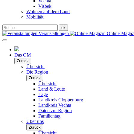
Vechta
Visbek
Wohnen auf dem Land
Mobilität
Veranstaltungen
Online-Maga
Das OM
Zurück
Übersicht
Die Region
Zurück
Übersicht
Land & Leute
Lage
Landkreis Cloppenburg
Landkreis Vechta
Daten zur Region
Familientag
Über uns
Zurück
Übersicht