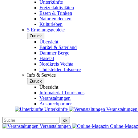
Unterkünfte
Freizeitaktivitäten
Essen & Trinken
Natur entdecken
Kulturleben
5 Erholungsgebiete
Zurück
Übersicht
Barßel & Saterland
Dammer Berge
Hasetal
Nordkreis Vechta
Thülsfelder Talsperre
Info & Service
Zurück
Übersicht
Infomaterial Tourismus
Veranstaltungen
Ansprechpartner
Unterkünfte
Veranstaltunge
Veranstaltungen
Online-Maga