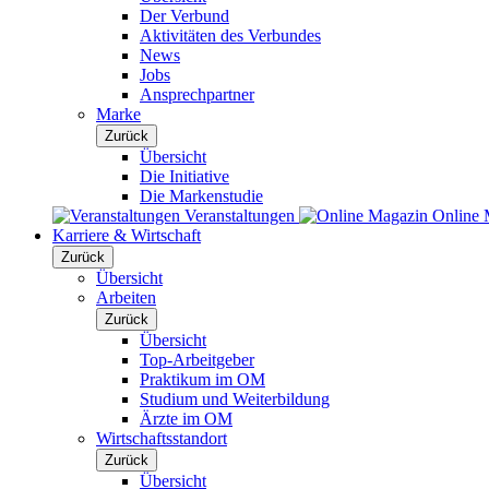
Der Verbund
Aktivitäten des Verbundes
News
Jobs
Ansprechpartner
Marke
Zurück
Übersicht
Die Initiative
Die Markenstudie
Veranstaltungen
Online 
Karriere & Wirtschaft
Zurück
Übersicht
Arbeiten
Zurück
Übersicht
Top-Arbeitgeber
Praktikum im OM
Studium und Weiterbildung
Ärzte im OM
Wirtschaftsstandort
Zurück
Übersicht