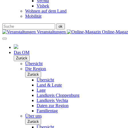
Vechta
Visbek
Wohnen auf dem Land
Mobilität
Veranstaltungen
Online-Maga
Das OM
Zurück
Übersicht
Die Region
Zurück
Übersicht
Land & Leute
Lage
Landkreis Cloppenburg
Landkreis Vechta
Daten zur Region
Familientag
Über uns
Zurück
Übersicht