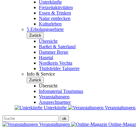
Unterkünfte
Freizeitaktivitäten
Essen & Trinken
Natur entdecken
Kulturleben
5 Erholungsgebiete
Zurück
Übersicht
Barßel & Saterland
Dammer Berge
Hasetal
Nordkreis Vechta
Thülsfelder Talsperre
Info & Service
Zurück
Übersicht
Infomaterial Tourismus
Veranstaltungen
Ansprechpartner
Unterkünfte
Veranstaltunge
Veranstaltungen
Online-Maga