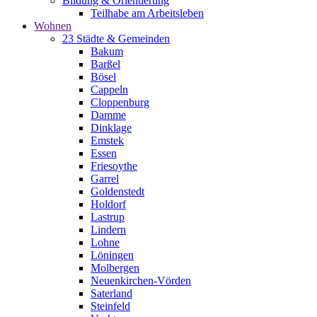
Bildung & Orientierung
Teilhabe am Arbeitsleben
Wohnen
23 Städte & Gemeinden
Bakum
Barßel
Bösel
Cappeln
Cloppenburg
Damme
Dinklage
Emstek
Essen
Friesoythe
Garrel
Goldenstedt
Holdorf
Lastrup
Lindern
Lohne
Löningen
Molbergen
Neuenkirchen-Vörden
Saterland
Steinfeld