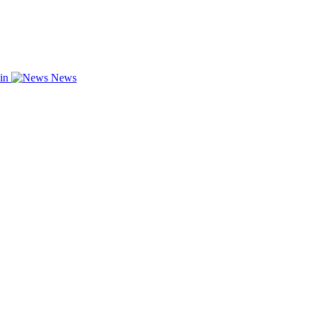
zin
News