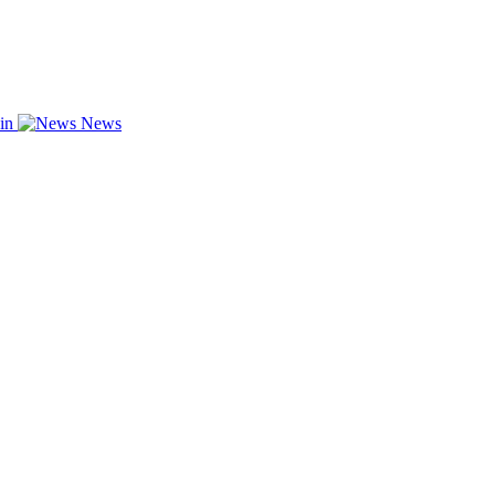
zin
News