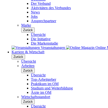
Der Verbund
Aktivitäten des Verbundes
News
Jobs
Ansprechpartner
Marke
Zurück
Übersicht
Die Initiative
Die Markenstudie
Veranstaltungen
Online 
Karriere & Wirtschaft
Zurück
Übersicht
Arbeiten
Zurück
Übersicht
Top-Arbeitgeber
Praktikum im OM
Studium und Weiterbildung
Ärzte im OM
Wirtschaftsstandort
Zurück
Übersicht