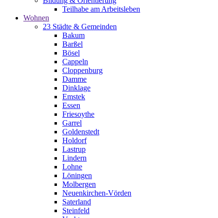
Bildung & Orientierung
Teilhabe am Arbeitsleben
Wohnen
23 Städte & Gemeinden
Bakum
Barßel
Bösel
Cappeln
Cloppenburg
Damme
Dinklage
Emstek
Essen
Friesoythe
Garrel
Goldenstedt
Holdorf
Lastrup
Lindern
Lohne
Löningen
Molbergen
Neuenkirchen-Vörden
Saterland
Steinfeld