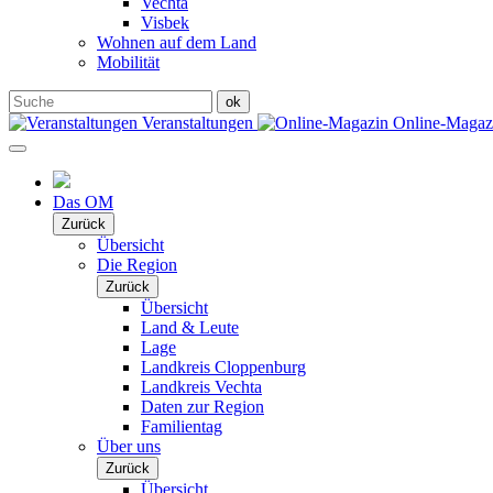
Vechta
Visbek
Wohnen auf dem Land
Mobilität
Veranstaltungen
Online-Maga
Das OM
Zurück
Übersicht
Die Region
Zurück
Übersicht
Land & Leute
Lage
Landkreis Cloppenburg
Landkreis Vechta
Daten zur Region
Familientag
Über uns
Zurück
Übersicht