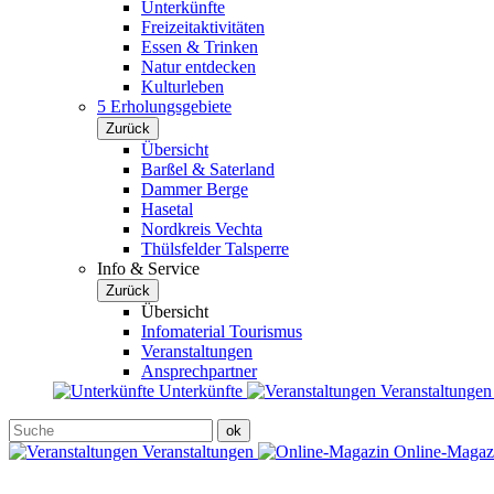
Unterkünfte
Freizeitaktivitäten
Essen & Trinken
Natur entdecken
Kulturleben
5 Erholungsgebiete
Zurück
Übersicht
Barßel & Saterland
Dammer Berge
Hasetal
Nordkreis Vechta
Thülsfelder Talsperre
Info & Service
Zurück
Übersicht
Infomaterial Tourismus
Veranstaltungen
Ansprechpartner
Unterkünfte
Veranstaltunge
Veranstaltungen
Online-Maga